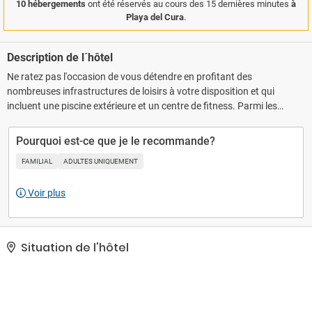
10 hébergements
ont été réservés au cours des 15 dernières minutes
à
Playa del Cura
.
Description de l´hôtel
Ne ratez pas l'occasion de vous détendre en profitant des
nombreuses infrastructures de loisirs à votre disposition et qui
incluent une piscine extérieure et un centre de fitness. Parmi les
services et équipements offerts par cet hôtel vous trouvez
également l'accès Wi-Fi à Internet gratuit et un service de
Pourquoi est-ce que je le recommande?
conciergerie.. Les équipements et services proposés incluent un
FAMILIAL
ADULTES UNIQUEMENT
service de nettoyage à sec / blanchisserie, une réception ouverte
24 h/24 et un personnel polyglotte..
Voir plus
Situation de l'hôtel