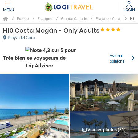
MENU
LOGIN
H10
Europe
Espagne
Grande Canarie
Playa del Cura
H10 Costa Mogán - Only Adults
Playa del Cura
Voir les
Très bien
opinions
Voir les photos (31)