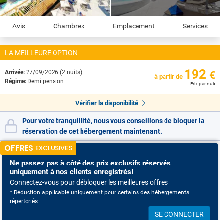
Avis
Chambres
Emplacement
Services
LA MEILLEURE OPTION
192
Arrivée:
27/09/2026 (2 nuits)
€
à partir de
Régime:
Demi pension
Prix par nuit
Vérifier la disponibilité
Pour votre tranquillité, nous vous conseillons de bloquer la
réservation de cet hébergement maintenant.
OFFRES
EXCLUSIVES
Ne passez pas à côté
des prix exclusifs réservés
uniquement à nos clients enregistrés!
Connectez-vous pour débloquer les meilleures offres
* Réduction applicable uniquement pour certains des hébergements
répertoriés
SE CONNECTER