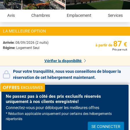
Avis
Chambres
Emplacement
Services
LA MEILLEURE OPTION
87
Arrivée:
08/09/2026 (2 nuits)
€
à partir de
Régime:
Logement Seul
Prix par nuit
Vérifier la disponibilité
Pour votre tranquillité, nous vous conseillons de bloquer la
réservation de cet hébergement maintenant.
OFFRES
EXCLUSIVES
Ne passez pas à côté
des prix exclusifs réservés
uniquement à nos clients enregistrés!
Connectez-vous pour débloquer les meilleures offres
* Réduction applicable uniquement pour certains des hébergements
répertoriés
SE CONNECTER