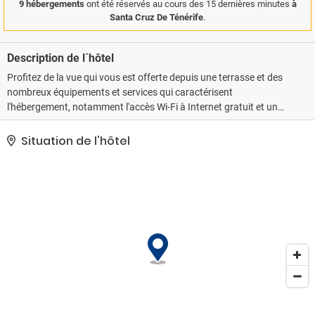
9 hébergements
ont été réservés au cours des 15 dernières minutes
à
Santa Cruz De Ténérife
.
Description de l´hôtel
Profitez de la vue qui vous est offerte depuis une terrasse et des
nombreux équipements et services qui caractérisent
l'hébergement, notamment l'accès Wi-Fi à Internet gratuit et un
service d'assistance pour les visites touristiques ou l'achat de
billets.. Les équipements et services proposés incluent des
Situation de l'hôtel
journaux gratuits dans le hall, un service de nettoyage à sec /
blanchisserie et une réception ouverte 24 h/24. Si vous devez
organiser une réunion à Santa Cruz de Tenerife, faites confiance à
cet hôtel qui dispose d'espaces événements mesurant 55 mètres
carrés et comprenant un espace de conférence et des salles de
réunion..