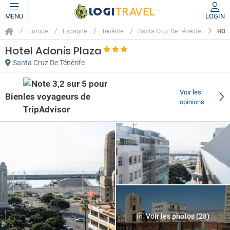
MENU
LOGIN
HOT
Europe
Espagne
Ténérife
Santa Cruz De Ténérife
Hotel Adonis Plaza
Santa Cruz De Ténérife
Voir les
Bien
opinions
Voir les photos (28)