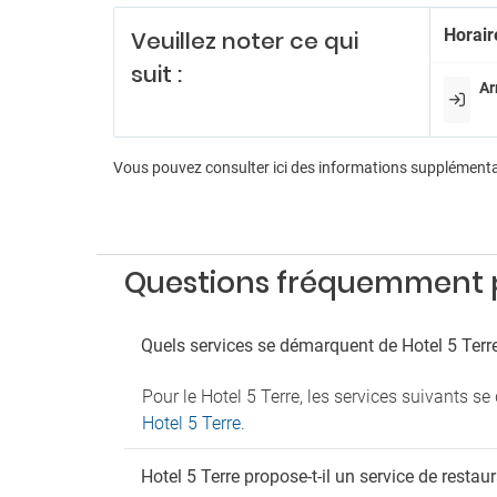
Billard
Salle d
Horair
Veuillez noter ce qui
Salle d
suit :
Ar
Pa
Parkin
Parkin
Vous pouvez consulter ici des informations supplément
Parkin
An
Anima
Questions fréquemment po
Quels services se démarquent de Hotel 5 Terr
Pour le Hotel 5 Terre, les services suivants se
Hotel 5 Terre
.
Hotel 5 Terre propose-t-il un service de restau