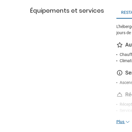
Équipements et services
REST
L'héberg
jours de 
Au
Chauff
Climat
Se
Ascen
Ré
Récept
Servic
Plus
Di