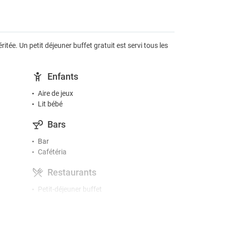
tée. Un petit déjeuner buffet gratuit est servi tous les
Enfants
Aire de jeux
Lit bébé
Bars
Bar
Cafétéria
Restaurants
Petit-déjeuner buffet
Gymnase et Spa