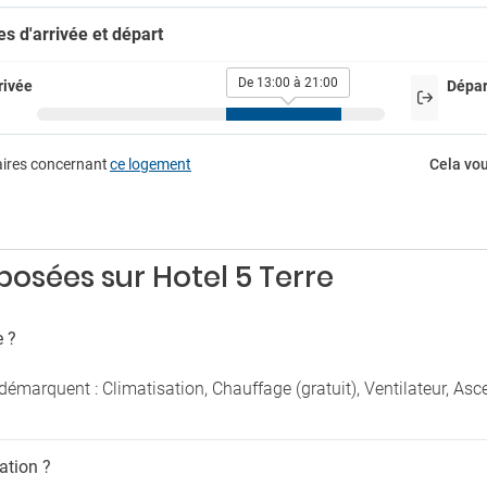
Fax/photocopieur
e jeux
es d'arrivée et départ
Jardin
e télévision
Patio
Petit-déjeuner dans la chambre
De 13:00 à 21:00
rivée
Dépar
rking
Salle de réunion
Service en chambre
g
Solarium
g extérieur
aires concernant
ce logement
Cela vou
Solarium
g à proximité
Séchoir
imaux de compagnie
Sécurité
Terrasse
ux de compagnie admis
Ventilateur
sées sur Hotel 5 Terre
e ?
 démarquent : Climatisation, Chauffage (gratuit), Ventilateur, As
ration ?