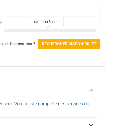
Salle de sport
Accessibilité
Accès pour fauteuils roulants
De 11:00 à 11:00
t
Chambre accessible
Check-in/Départ :
s a-t-il convaincu ?
RECHERCHER DISPONIBILITÉ
censeur.
Voir la liste complète des services du