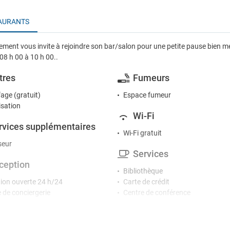
AURANTS
ement vous invite à rejoindre son bar/salon pour une petite pause bien méri
08 h 00 à 10 h 00..
tres
Fumeurs
age (gratuit)
Espace fumeur
isation
Wi-Fi
rvices supplémentaires
Wi-Fi gratuit
seur
Services
ception
Bibliothèque
ion ouverte 24 h/24
Carte de crédit
e de conciergerie
Centre de conférence
Change de devises
vertissement
Coffre-fort
Consigne à bagages