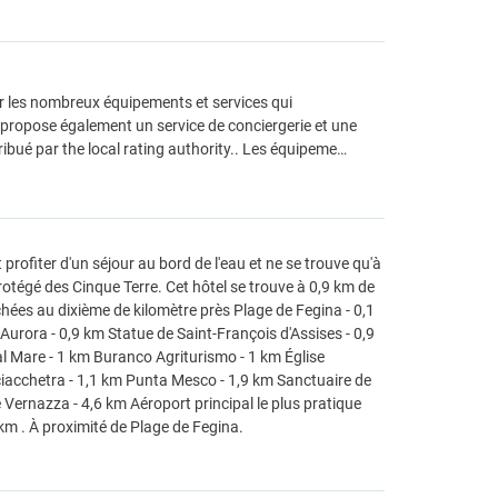
ier les nombreux équipements et services qui
l propose également un service de conciergerie et une
tribué par the local rating authority.. Les équipeme…
rofiter d'un séjour au bord de l'eau et ne se trouve qu'à
rotégé des Cinque Terre. Cet hôtel se trouve à 0,9 km de
hées au dixième de kilomètre près Plage de Fegina - 0,1
Aurora - 0,9 km Statue de Saint-François d'Assises - 0,9
 Mare - 1 km Buranco Agriturismo - 1 km Église
ciacchetra - 1,1 km Punta Mesco - 1,9 km Sanctuaire de
Vernazza - 4,6 km Aéroport principal le plus pratique
km . À proximité de Plage de Fegina.