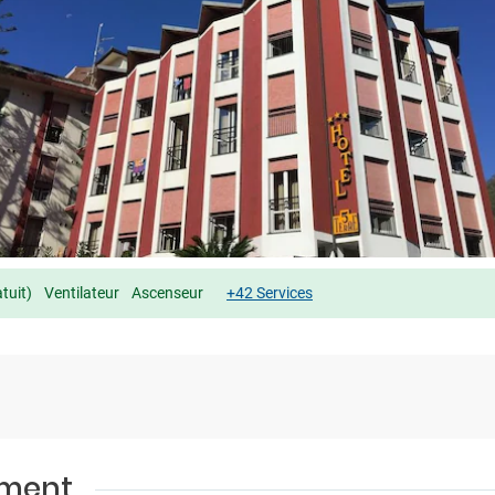
tuit)
Ventilateur
Ascenseur
+42 Services
ement