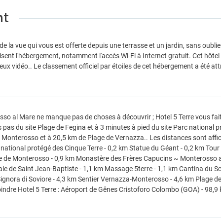
nt
 de la vue qui vous est offerte depuis une terrasse et un jardin, sans oubl
isent l'hébergement, notamment l'accès Wi-Fi à Internet gratuit. Cet hôte
jeux vidéo.. Le classement officiel par étoiles de cet hébergement a été at
so al Mare ne manque pas de choses à découvrir ; Hotel 5 Terre vous fait p
 pas du site Plage de Fegina et à 3 minutes à pied du site Parc national p
 Monterosso et à 20,5 km de Plage de Vernazza.. Les distances sont affic
national protégé des Cinque Terre - 0,2 km Statue du Géant - 0,2 km Tour 
 de Monterosso - 0,9 km Monastère des Frères Capucins ~ Monterosso al
ale de Saint Jean-Baptiste - 1,1 km Massage 5terre - 1,1 km Cantina du S
ignora di Soviore - 4,3 km Sentier Vernazza-Monterosso - 4,6 km Plage de 
oindre Hotel 5 Terre : Aéroport de Gênes Cristoforo Colombo (GOA) - 98,9 