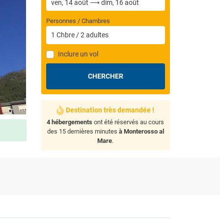
Personnes / Chambres
1
Chbre
/
2
adultes
Inclure un vol
CHERCHER
Destination très demandée !
4 hébergements
ont été réservés au cours
des 15 dernières minutes
à Monterosso al
Mare
.