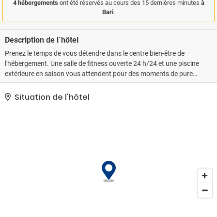
4 hébergements
ont été réservés au cours des 15 dernières minutes
à
Bari
.
Description de l´hôtel
Prenez le temps de vous détendre dans le centre bien-être de
l'hébergement. Une salle de fitness ouverte 24 h/24 et une piscine
extérieure en saison vous attendent pour des moments de pure
détente ! Cet hôtel propose également l'accès Wi-Fi à Internet
gratuit, un service de conciergerie et une salle de banquet.. Le
Situation de l'hôtel
classement officiel par étoiles de cet hébergement a été attribué
par the local rating authority.. Les équipements et services
proposés incluent un centre d'affaires ouvert 24 h/24, un service
d'arrivée express et un service de nettoyage à sec / blanchisserie.
Un parking payant sans service de voiturier est disponible dans
l'enceinte de l'hébergement..