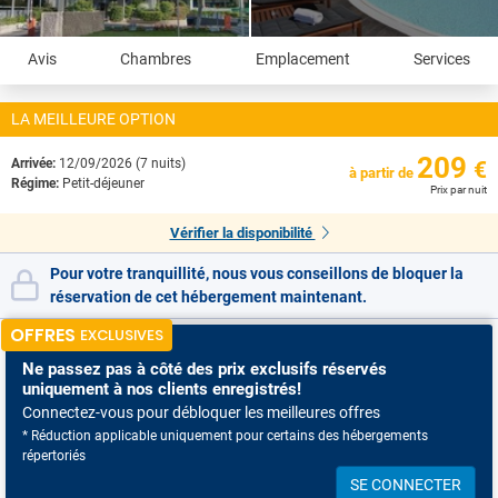
Avis
Chambres
Emplacement
Services
LA MEILLEURE OPTION
209
Arrivée:
12/09/2026 (7 nuits)
€
à partir de
Régime:
Petit-déjeuner
Prix par nuit
Vérifier la disponibilité
Pour votre tranquillité, nous vous conseillons de bloquer la
réservation de cet hébergement maintenant.
OFFRES
EXCLUSIVES
Ne passez pas à côté
des prix exclusifs réservés
uniquement à nos clients enregistrés!
Connectez-vous pour débloquer les meilleures offres
* Réduction applicable uniquement pour certains des hébergements
répertoriés
SE CONNECTER