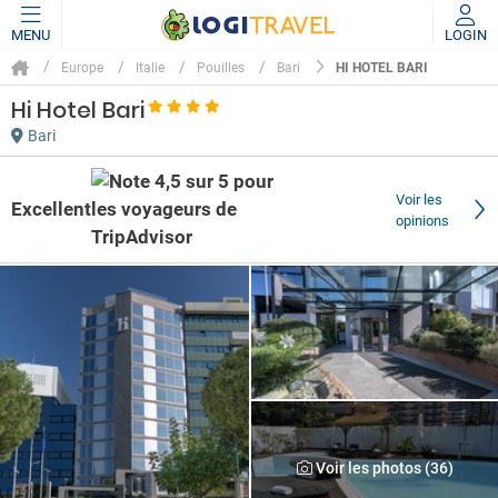
MENU
LOGIN
HI HOTEL BARI
Europe
Italie
Pouilles
Bari
Hi Hotel Bari
Bari
Voir les
Excellent
opinions
Voir les photos (36)