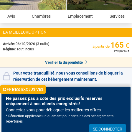
Avis
Chambres
Emplacement
Services
LA MEILLEURE OPTION
165
Arrivée:
06/10/2026 (3 nuits)
€
à partir de
Régime:
Tout Inclus
Prix par nuit
Vérifier la disponibilité
Pour votre tranquillité, nous vous conseillons de bloquer la
réservation de cet hébergement maintenant.
OFFRES
EXCLUSIVES
Ne passez pas à côté
des prix exclusifs réservés
uniquement à nos clients enregistrés!
Connectez-vous pour débloquer les meilleures offres
* Réduction applicable uniquement pour certains des hébergements
répertoriés
SE CONNECTER