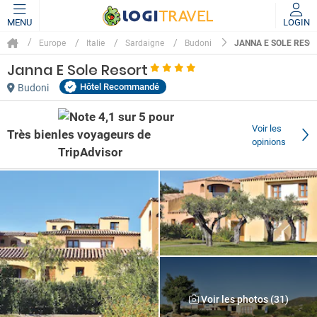
MENU
LOGIN
JANNA E SOLE RESO
Europe
Italie
Sardaigne
Budoni
Janna E Sole Resort
Hôtel Recommandé
Budoni
Voir les
Très bien
opinions
Voir les photos (31)