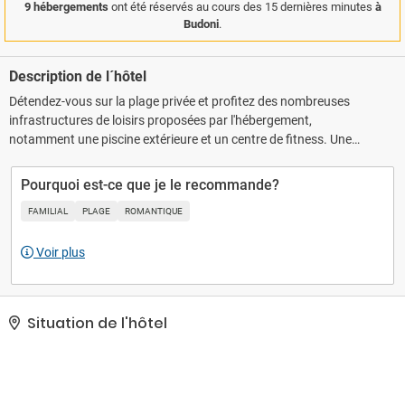
9 hébergements
ont été réservés au cours des 15 dernières minutes
à
Budoni
.
Description de l´hôtel
Détendez-vous sur la plage privée et profitez des nombreuses
infrastructures de loisirs proposées par l'hébergement,
notamment une piscine extérieure et un centre de fitness. Une
navette gratuite vous conduit jusqu'à la plage.. Le classement
officiel par étoiles de cet hébergement a été attribué par the local
Pourquoi est-ce que je le recommande?
rating authority.. Les équipements et services proposés incluent
FAMILIAL
PLAGE
ROMANTIQUE
une réception ouverte 24 h/24, une consigne à bagages et un
coffre-fort à la réception. En échange d'un supplément, vous
Voir plus
pouvez profiter des services d'une navette vers et depuis
l'aéroport. De plus un parking gratuit se trouve dans l'enceinte de
l'hébergement..
Situation de l'hôtel