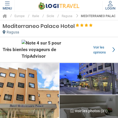
MENU
LOGIN
MEDITERRANEO PALACE
Europe
Italie
Sicile
Ragusa
Mediterraneo Palace Hotel
Ragusa
Voir les
Très bien
opinions
Voir les photos (31)