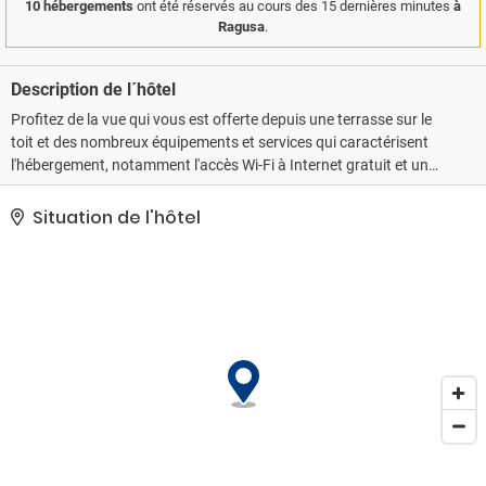
10 hébergements
ont été réservés au cours des 15 dernières minutes
à
Ragusa
.
Description de l´hôtel
Profitez de la vue qui vous est offerte depuis une terrasse sur le
toit et des nombreux équipements et services qui caractérisent
l'hébergement, notamment l'accès Wi-Fi à Internet gratuit et un
service de conciergerie.. Le classement officiel par étoiles de cet
hébergement a été attribué par the local rating authority.. Les
Situation de l'hôtel
équipements et services proposés incluent un centre d'affaires, un
service d'arrivée express et un service de départ express. Si vous
devez organiser une réunion à Raguse, faites confiance à cet hôtel
qui dispose d'espaces événements mesurant 200 mètres carrés et
comprenant un centre de conférence et des salles de réunion. Un
parking payant sans service de voiturier est disponible dans
l'enceinte de l'hébergement..