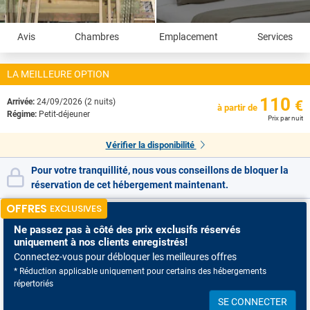
Avis
Chambres
Emplacement
Services
LA MEILLEURE OPTION
110
Arrivée:
24/09/2026 (2 nuits)
€
à partir de
Régime:
Petit-déjeuner
Prix par nuit
Vérifier la disponibilité
Pour votre tranquillité, nous vous conseillons de bloquer la
réservation de cet hébergement maintenant.
OFFRES
EXCLUSIVES
Ne passez pas à côté
des prix exclusifs réservés
uniquement à nos clients enregistrés!
Connectez-vous pour débloquer les meilleures offres
* Réduction applicable uniquement pour certains des hébergements
répertoriés
SE CONNECTER