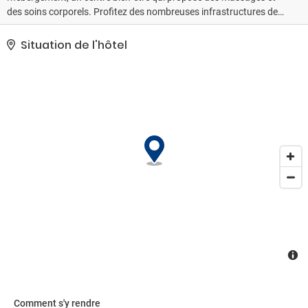
des soins corporels. Profitez des nombreuses infrastructures de
loisirs offertes par l'hébergement et qui comprennent notamment
une piscine extérieure, un hammam et un centre de fitness. Cet
Situation de l'hôtel
hôtel propose également l'accès Wi-Fi à Internet gratuit, un service
de conciergerie et une salle de séjour commune.. Les équipements
et services proposés incluent une réception ouverte 24 h/24, une
consigne à bagages et un coffre-fort à la réception. Un parking
gratuit est disponible dans l'enceinte de l'hébergement..
Comment s'y rendre