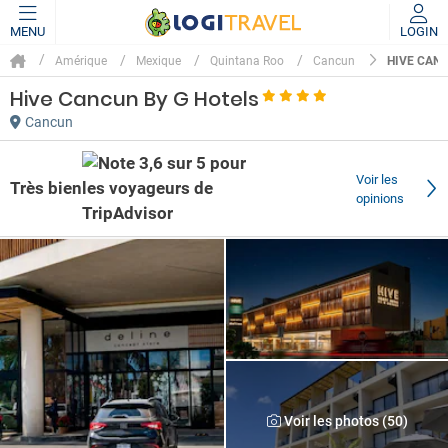
MENU
LOGIN
HIVE CANC
Amérique
Mexique
Quintana Roo
Cancun
Hive Cancun By G Hotels
Cancun
Voir les
Très bien
opinions
Voir les photos (50)