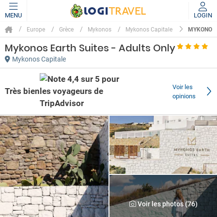
MENU
LOGIN
MYKONOS 
Europe
Grèce
Mykonos
Mykonos Capitale
Mykonos Earth Suites - Adults Only
Mykonos Capitale
Voir les
Très bien
opinions
Voir les photos (76)