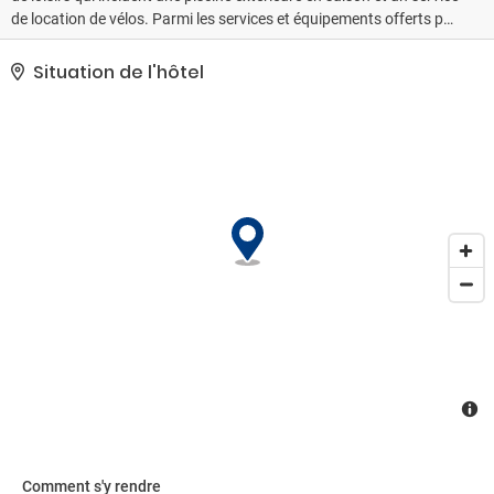
de location de vélos. Parmi les services et équipements offerts par
cet hôtel vous trouvez également l'accès Wi-Fi à Internet gratuit et
un service de conciergerie.. Les équipements et services proposés
Situation de l'hôtel
incluent un service de nettoyage à sec / blanchisserie, une
réception ouverte 24 h/24 et un coffre-fort à la réception. En
échange d'un supplément, l'hébergement propose une navette
vers et depuis l'aéroport (24 h/24) et un parking gratuit se trouve
dans l'enceinte de l'hébergement..
Comment s'y rendre