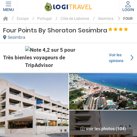
MENU
LOGIN
FOUR P
Europe
Portugal
Côte de Lisbonne
Sesimbra
Four Points By Sheraton Sesimbra
Sesimbra
Voir les
Très bien
opinions
Voir les photos (104)