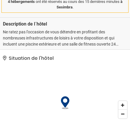
4 hébergements
ont été réservés au cours des 15 dernières minutes
à
Sesimbra
.
Description de l´hôtel
Ne ratez pas l'occasion de vous détendre en profitant des
nombreuses infrastructures de loisirs à votre disposition et qui
incluent une piscine extérieure et une salle de fitness ouverte 24
h/24. Parmi les équipements et services offerts par cet hôtel vous
trouvez également l'accès Wi-Fi à Internet gratuit, une salle de
Situation de l'hôtel
séjour commune et des rangements pour vélos.. Les équipements
et services proposés incluent un service de nettoyage à sec /
blanchisserie, une réception ouverte 24 h/24 et un coffre-fort à la
réception. Un parking payant sans service de voiturier est
disponible dans l'enceinte de l'hébergement..