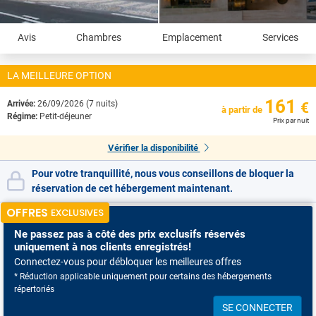
Avis
Chambres
Emplacement
Services
LA MEILLEURE OPTION
161
Arrivée:
26/09/2026 (7 nuits)
€
à partir de
Régime:
Petit-déjeuner
Prix par nuit
Vérifier la disponibilité
Pour votre tranquillité, nous vous conseillons de bloquer la
réservation de cet hébergement maintenant.
OFFRES
EXCLUSIVES
Ne passez pas à côté
des prix exclusifs réservés
uniquement à nos clients enregistrés!
Connectez-vous pour débloquer les meilleures offres
* Réduction applicable uniquement pour certains des hébergements
répertoriés
SE CONNECTER