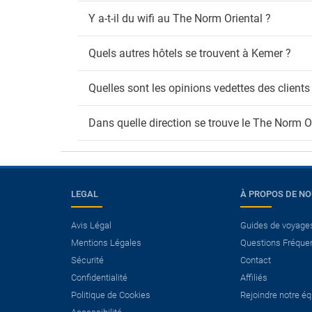
Y a-t-il du wifi au The Norm Oriental ?
Quels autres hôtels se trouvent à Kemer ?
Quelles sont les opinions vedettes des client
Dans quelle direction se trouve le The Norm O
LEGAL
À PROPOS DE N
Avis Légal
Guides de voyage
×
Mentions Légales
Questions Fréque
Avez-vous besoin d’un
Sécurité
Contact
vol?
Confidentialité
Affiliés
Politique de Cookies
Rejoindre notre é
Voir les offres Vol+Hôtel.