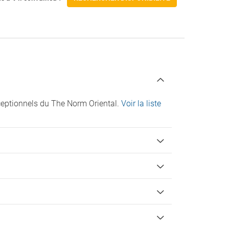
Check-in/Départ :
muns
ceptionnels du The Norm Oriental.
Voir la liste