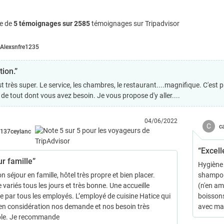
e de
5 témoignages sur 2585
témoignages sur Tripadvisor
Alexsnfre1235
ion.”
t très super. Le service, les chambres, le restaurant....magnifique. C'est 
de tout dont vous avez besoin. Je vous propose d'y aller....
04/06/2022
C
c
137ceylanc
“Excell
r famille”
Hygiène 
n séjour en famille, hôtel très propre et bien placer.
shampoin
 variés tous les jours et très bonne. Une accueille
(n'en am
te par tous les employés. L’employé de cuisine Hatice qui
boissons
en considération nos demande et nos besoin très
avec mat
le. Je recommande