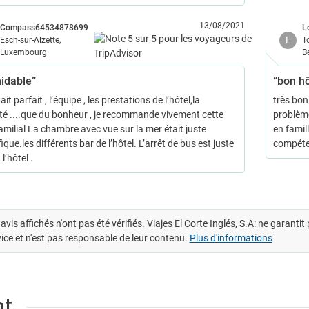
13/08/2021
Compass64534878699
L
L
Esch-sur-Alzette,
T
Luxembourg
B
idable”
“bon hô
ait parfait , l’équipe , les prestations de l’hôtel,la
très bon
té ....que du bonheur , je recommande vivement cette
problème
amilial La chambre avec vue sur la mer était juste
en famil
que.les différents bar de l’hôtel. L’arrêt de bus est juste
compéte
l’hôtel .
avis affichés n'ont pas été vérifiés. Viajes El Corte Inglés, S.A: ne garanti
ice et n'est pas responsable de leur contenu.
Plus d'informations
nt