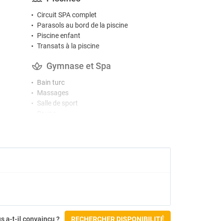
Circuit SPA complet
Parasols au bord de la piscine
Piscine enfant
Transats à la piscine
Gymnase et Spa
Bain turc
Massages
Salle de sport
Sauna
Spa
Activités
Beach-volley
Court de tennis
Parc aquatique
Accessibilité
Accès pour fauteuils roulants
s a-t-il convaincu ?
RECHERCHER DISPONIBILITÉ