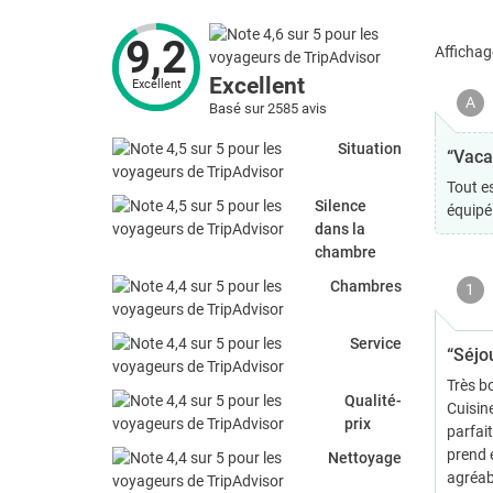
9,2
Affichag
Excellent
Excellent
A
Basé sur 2585 avis
Situation
“Vacat
Tout es
Silence
équipé 
dans la
chambre
Chambres
1
Service
“Séjou
Très bo
Qualité-
Cuisine
prix
parfai
prend 
Nettoyage
agréab