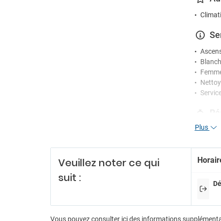
Climat
Se
Ascen
Blanch
Femme
Nettoy
Servic
Ré
Plus
Jetons
Person
Récept
Horair
Veuillez noter ce qui
Servic
suit :
Di
Dé
Billard
Discot
Fléche
Vous pouvez consulter ici des informations supplément