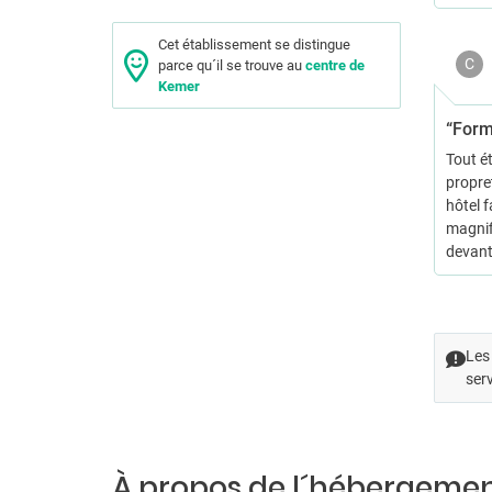
Cet établissement se distingue
C
parce qu´il se trouve au
centre de
Kemer
“Form
Tout ét
propre
hôtel f
magnifi
devant 
Les 
serv
À propos de l´hébergeme