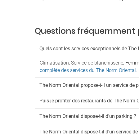
Pa
Parkin
Parkin
Questions fréquemment p
Voituri
Fu
Quels sont les services exceptionnels de The 
Il est 
Climatisation, Service de blanchisserie, Fem
complète des services du The Norm Oriental
.
The Norm Oriental propose-t-il un service de p
Puis-je profiter des restaurants de The Norm O
The Norm Oriental dispose-t-il d'un parking ?
The Norm Oriental dispose-t-il d'un service de