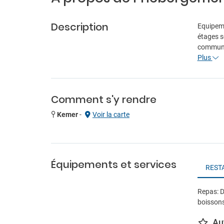
Description
Equipeme
étages s
communs 
Plus
Comment s'y rendre
Kemer
-
Voir la carte
Équipements et services
REST
Repas: D
boissons 
Au