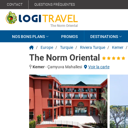
CONTACT
QUESTIONS FRÉQUENTES
The Norm Oriental
NOS BONS PLANS
PROMOS
DESTINATIONS
/
Europe
/
Turquie
/
Riviera Turque
/
Kemer
/
The Norm Oriental
Kemer
-
Çamyuva Mahallesi
Voir la carte