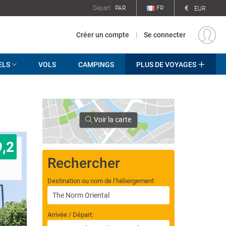
€
Départ
PAR
FR
EUR
Créer un compte
|
Se connecter
ELS
VOLS
CAMPINGS
PLUS DE VOYAGES
Voir la carte
9,2
Rechercher
Destination ou nom de l’hébergement
Arrivée / Départ: