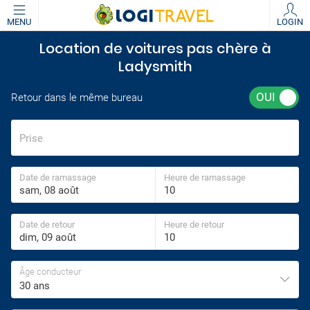
MENU
LOGIN
Location de voitures pas chère à
Ladysmith
Retour dans le même bureau
Prise
Date de ramassage
Heure de ramassage
Date de retour
Heure de retour
Âge conducteur
30 ans