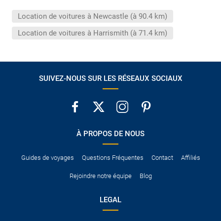
conduire international.
Location de voitures à Newcastle (à 90.4 km)
Pour vous en assurer, vous pouvez vous renseigner auprès des
services consulaires du pays concerné.
Location de voitures à Harrismith (à 71.4 km)
SUIVEZ-NOUS SUR LES RÉSEAUX SOCIAUX
À PROPOS DE NOUS
Guides de voyages
Questions Fréquentes
Contact
Affiliés
Rejoindre notre équipe
Blog
LEGAL