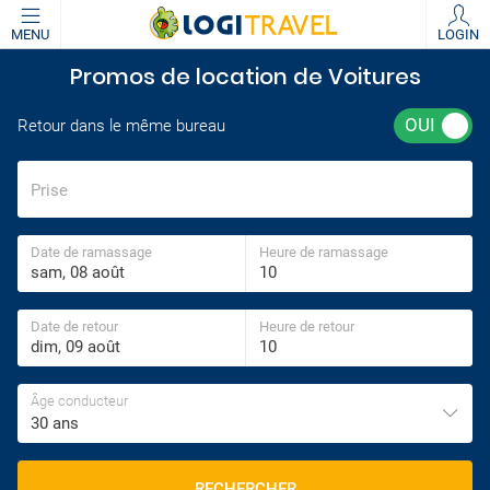
MENU
LOGIN
Promos de location de Voitures
Retour dans le même bureau
Prise
Date de ramassage
Heure de ramassage
Date de retour
Heure de retour
Âge conducteur
30 ans
RECHERCHER