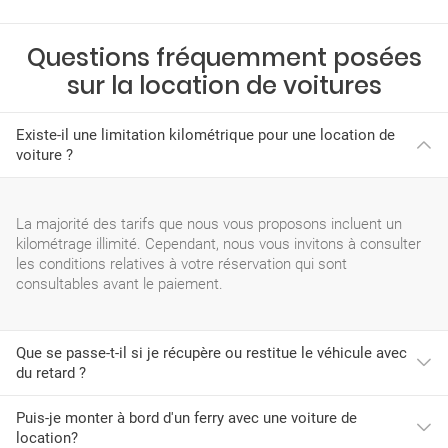
Questions fréquemment posées
sur la location de voitures
Existe-il une limitation kilométrique pour une location de
voiture ?
La majorité des tarifs que nous vous proposons incluent un
kilométrage illimité. Cependant, nous vous invitons à consulter
les conditions relatives à votre réservation qui sont
consultables avant le paiement.
Que se passe-t-il si je récupère ou restitue le véhicule avec
du retard ?
Puis-je monter à bord d'un ferry avec une voiture de
location?
Lors de la réservation, vous avez sélectionné des plages