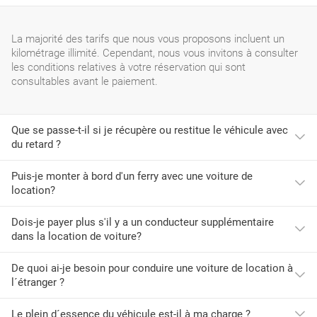
La majorité des tarifs que nous vous proposons incluent un
kilométrage illimité. Cependant, nous vous invitons à consulter
les conditions relatives à votre réservation qui sont
consultables avant le paiement.
Que se passe-t-il si je récupère ou restitue le véhicule avec
du retard ?
Puis-je monter à bord d'un ferry avec une voiture de
location?
Lors de la réservation, vous avez sélectionné des plages
horaires pour la prise en charge et la restitution du véhicule. Si
vous vous rendez compte que vous ne pourrez pas vous
Dois-je payer plus s'il y a un conducteur supplémentaire
La plupart des sociétés de location de voitures ne vous
présenter au bureau de prise en charge/restitution, vous devez
dans la location de voiture?
autorisent pas à monter à bord d'un ferry pour embarquer votre
à tout prix contacter le bureau de location pour l' en avertir.
véhicule en raison de problèmes liés à la couverture
En cas de restitution au-delà de l' horaire prévue, l' agence de
d'assurance à bord du navire. Consultez les conditions de la
De quoi ai-je besoin pour conduire une voiture de location à
Oui. Pour chaque conducteur supplémentaire, un supplément
location a le droit de vous facturer un jour supplémentaire.
société de location pour plus de détails.
l´étranger ?
doit être payé à destination, sauf si une promotion est signalée
permettant l'inclusion gratuite d'un conducteur supplémentaire.
Le plein d´essence du véhicule est-il à ma charge ?