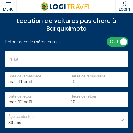
MENU
LOGIN
Location de voitures pas chère à
Barquisimeto
Retour dans le même bureau
Prise
Date de ramassage
Heure de ramassage
Date de retour
Heure de retour
Âge conducteur
30 ans