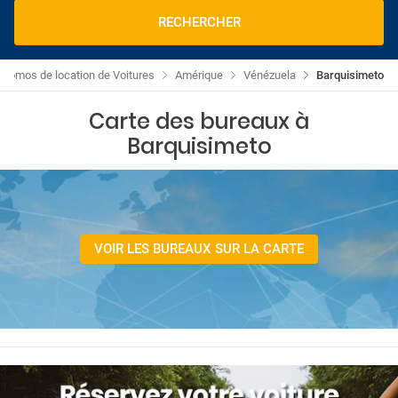
RECHERCHER
Promos de location de Voitures
Amérique
Vénézuela
Barquisimeto
Carte des bureaux à
Barquisimeto
VOIR LES BUREAUX SUR LA CARTE