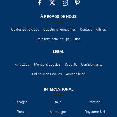
´Espace économique européen. Hors de l´Union européenne,
au service de plein du carburant et les frais de gestion.
certains pays exigent qu´il soit accompagné d´un permis de
conduire international.
À PROPOS DE NOUS
Pour vous en assurer, vous pouvez vous renseigner auprès des
services consulaires du pays concerné.
Guides de voyages
Questions Fréquentes
Contact
Affiliés
Rejoindre notre équipe
Blog
LEGAL
Avis Légal
Mentions Légales
Sécurité
Confidentialité
Politique de Cookies
Accessibilité
INTERNATIONAL
Espagne
Italie
Portugal
Brésil
Allemagne
Royaume-Uni