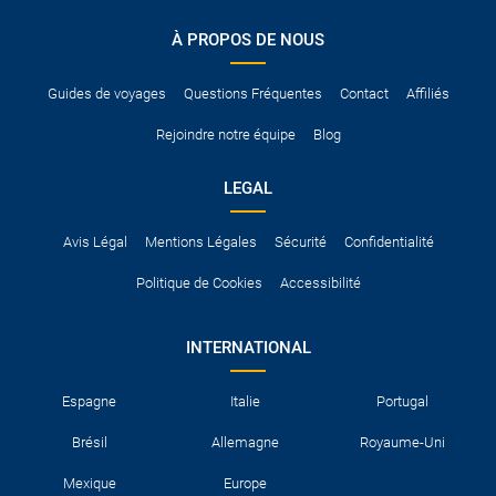
conduire international.
À PROPOS DE NOUS
Pour vous en assurer, vous pouvez vous renseigner auprès des
services consulaires du pays concerné.
Guides de voyages
Questions Fréquentes
Contact
Affiliés
Rejoindre notre équipe
Blog
LEGAL
Avis Légal
Mentions Légales
Sécurité
Confidentialité
Politique de Cookies
Accessibilité
INTERNATIONAL
Espagne
Italie
Portugal
Brésil
Allemagne
Royaume-Uni
Mexique
Europe