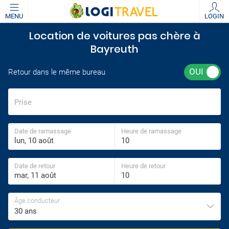
MENU
LOGIN
Location de voitures pas chère à
Bayreuth
Retour dans le même bureau
Prise
Date de ramassage
Heure de ramassage
Date de retour
Heure de retour
Âge conducteur
30 ans