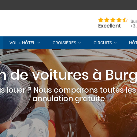
VOL + HÔTEL
CROISIÈRES
CIRCUITS
HÔ
n de voitures à Bu
s louer ? Nous comparons toutes les 
annulation gratuite