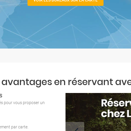
VOIR LES BUREAUX SUR LA CARTE
 avantages en réservant ave
S
tés pour vous proposer un
iement par carte.