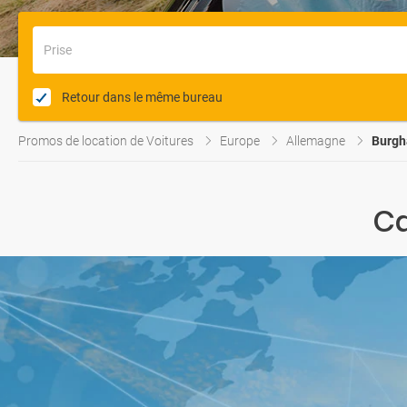
Prise
Retour dans le même bureau
Promos de location de Voitures
Europe
Allemagne
Burgh
Ca