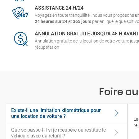
ASSISTANCE 24 H/24
Voyagez en toute tranquillité : nous vous proposons
u
24 heures sur 24
et
365 jours
par an, quelle que soit vo
ANNULATION GRATUITE JUSQU’À 48 H AVAN
Annulation gratuite de la location de votre voiture jus
récupération
Foire a
Existe-il une limitation kilométrique pour
une location de voiture ?
La
re
Que se passe-t-il si je récupère ou restitue le
véhicule avec du retard ?