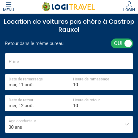
MENU
LOGIN
Location de voitures pas chère à Castrop
Rauxel
Retour dans le même bureau
Prise
Date de ramassage
Heure de ramassage
Date de retour
Heure de retour
Âge conducteur
30 ans