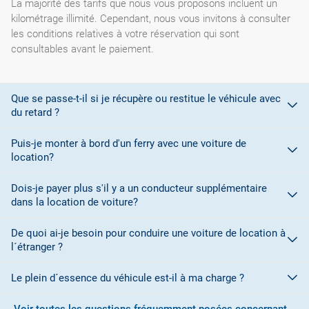
La majorité des tarifs que nous vous proposons incluent un
kilométrage illimité. Cependant, nous vous invitons à consulter
les conditions relatives à votre réservation qui sont
consultables avant le paiement.
Que se passe-t-il si je récupère ou restitue le véhicule avec
du retard ?
Puis-je monter à bord d'un ferry avec une voiture de
location?
Lors de la réservation, vous avez sélectionné des plages
horaires pour la prise en charge et la restitution du véhicule. Si
Dois-je payer plus s'il y a un conducteur supplémentaire
La plupart des sociétés de location de voitures ne vous
vous vous rendez compte que vous ne pourrez pas vous
dans la location de voiture?
autorisent pas à monter à bord d'un ferry pour embarquer votre
présenter au bureau de prise en charge/restitution, vous devez
véhicule en raison de problèmes liés à la couverture
à tout prix contacter le bureau de location pour l' en avertir.
De quoi ai-je besoin pour conduire une voiture de location à
Oui. Pour chaque conducteur supplémentaire, un supplément
d'assurance à bord du navire. Consultez les conditions de la
En cas de restitution au-delà de l' horaire prévue, l' agence de
l´étranger ?
doit être payé à destination, sauf si une promotion est signalée
société de location pour plus de détails.
location a le droit de vous facturer un jour supplémentaire.
permettant l'inclusion gratuite d'un conducteur supplémentaire.
Le plein d´essence du véhicule est-il à ma charge ?
Pour conduire une voiture de location dans un pays membre de