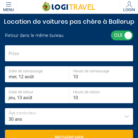
MENU
LOGIN
Location de voitures pas chère à Ballerup
Retour dans le même bureau
Prise
Date de ramassage
Heure de ramassage
Date de retour
Heure de retour
Âge conducteur
30 ans
RECHERCHER