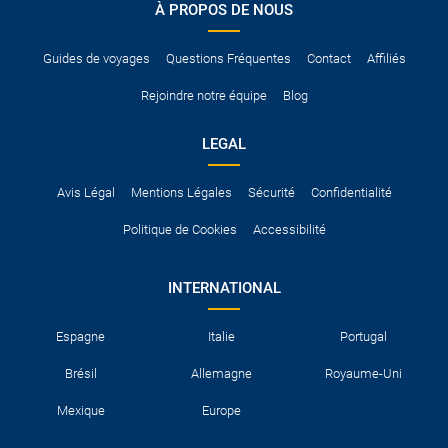
À PROPOS DE NOUS
Pour vous en assurer, vous pouvez vous renseigner auprès des
services consulaires du pays concerné.
Guides de voyages
Questions Fréquentes
Contact
Affiliés
Rejoindre notre équipe
Blog
LEGAL
Avis Légal
Mentions Légales
Sécurité
Confidentialité
Politique de Cookies
Accessibilité
INTERNATIONAL
Espagne
Italie
Portugal
Brésil
Allemagne
Royaume-Uni
Mexique
Europe