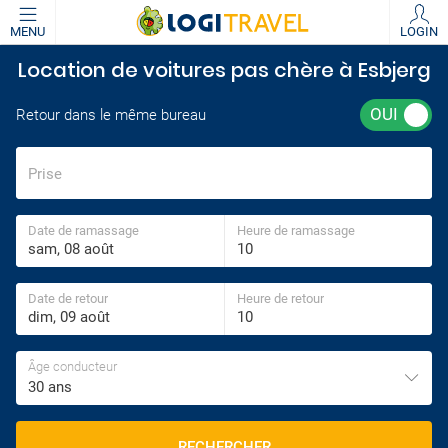
MENU
LOGIN
Location de voitures pas chère à Esbjerg
Retour dans le même bureau
Prise
Date de ramassage
Heure de ramassage
Date de retour
Heure de retour
Âge conducteur
30 ans
RECHERCHER