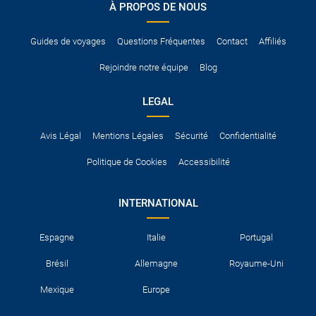
À PROPOS DE NOUS
Pour vous en assurer, vous pouvez vous renseigner auprès des
services consulaires du pays concerné.
Guides de voyages
Questions Fréquentes
Contact
Affiliés
Rejoindre notre équipe
Blog
LEGAL
Avis Légal
Mentions Légales
Sécurité
Confidentialité
Politique de Cookies
Accessibilité
INTERNATIONAL
Espagne
Italie
Portugal
Brésil
Allemagne
Royaume-Uni
Mexique
Europe