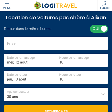
MENU
LOGIN
Location de voitures pas chère à Alixan
Retour dans le même bureau
Prise
Date de ramassage
Heure de ramassage
Date de retour
Heure de retour
Âge conducteur
30 ans
RECHERCHER