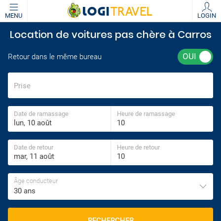
MENU
LOGIN
Location de voitures pas chère à Carros
Retour dans le même bureau
Prise
Date de ramassage
Heure de ramassage
Date de retour
Heure de retour
Âge conducteur
30 ans
RECHERCHER