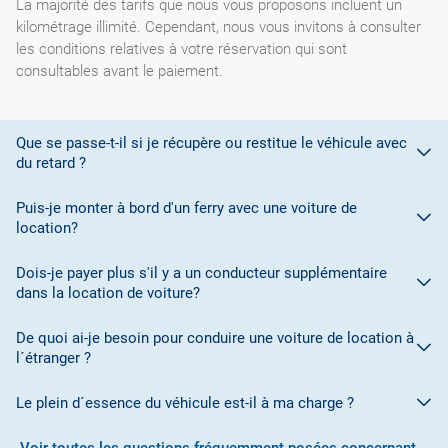
La majorité des tarifs que nous vous proposons incluent un
kilométrage illimité. Cependant, nous vous invitons à consulter
les conditions relatives à votre réservation qui sont
consultables avant le paiement.
Que se passe-t-il si je récupère ou restitue le véhicule avec
du retard ?
Puis-je monter à bord d'un ferry avec une voiture de
location?
Lors de la réservation, vous avez sélectionné des plages
horaires pour la prise en charge et la restitution du véhicule. Si
Dois-je payer plus s'il y a un conducteur supplémentaire
La plupart des sociétés de location de voitures ne vous
vous vous rendez compte que vous ne pourrez pas vous
dans la location de voiture?
autorisent pas à monter à bord d'un ferry pour embarquer votre
présenter au bureau de prise en charge/restitution, vous devez
véhicule en raison de problèmes liés à la couverture
à tout prix contacter le bureau de location pour l' en avertir.
De quoi ai-je besoin pour conduire une voiture de location à
Oui. Pour chaque conducteur supplémentaire, un supplément
d'assurance à bord du navire. Consultez les conditions de la
En cas de restitution au-delà de l' horaire prévue, l' agence de
l´étranger ?
doit être payé à destination, sauf si une promotion est signalée
société de location pour plus de détails.
location a le droit de vous facturer un jour supplémentaire.
permettant l'inclusion gratuite d'un conducteur supplémentaire.
Le plein d´essence du véhicule est-il à ma charge ?
Pour conduire une voiture de location dans un pays membre de