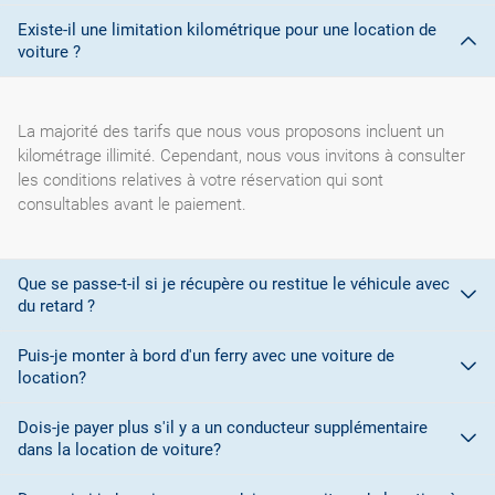
Existe-il une limitation kilométrique pour une location de
voiture ?
La majorité des tarifs que nous vous proposons incluent un
kilométrage illimité. Cependant, nous vous invitons à consulter
les conditions relatives à votre réservation qui sont
consultables avant le paiement.
Que se passe-t-il si je récupère ou restitue le véhicule avec
du retard ?
Puis-je monter à bord d'un ferry avec une voiture de
location?
Lors de la réservation, vous avez sélectionné des plages
horaires pour la prise en charge et la restitution du véhicule. Si
Dois-je payer plus s'il y a un conducteur supplémentaire
La plupart des sociétés de location de voitures ne vous
vous vous rendez compte que vous ne pourrez pas vous
dans la location de voiture?
autorisent pas à monter à bord d'un ferry pour embarquer votre
présenter au bureau de prise en charge/restitution, vous devez
véhicule en raison de problèmes liés à la couverture
à tout prix contacter le bureau de location pour l' en avertir.