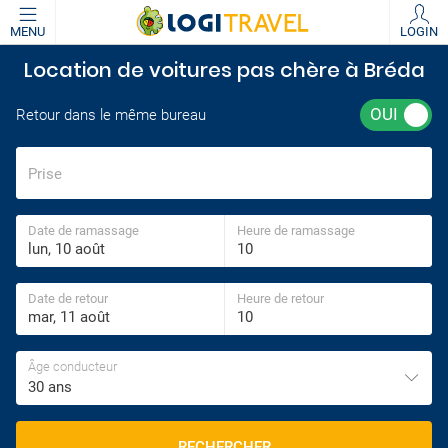
MENU
LOGIN
Location de voitures pas chère à Bréda
Retour dans le même bureau
Prise
Date de ramassage
Heure de ramassage
Date de retour
Heure de retour
Âge conducteur
30 ans
RECHERCHER