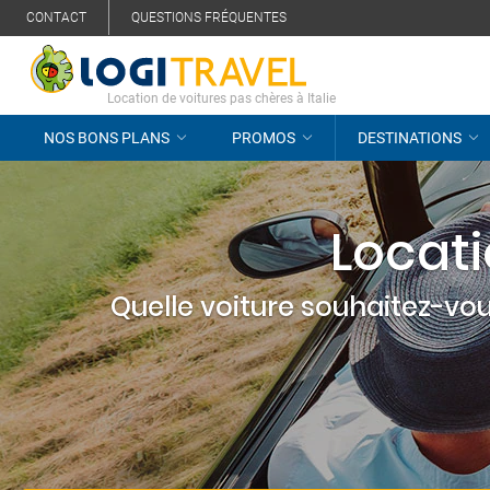
CONTACT
QUESTIONS FRÉQUENTES
Location de voitures pas chères à Italie
NOS BONS PLANS
PROMOS
DESTINATIONS
Locati
Quelle voiture souhaitez-vou