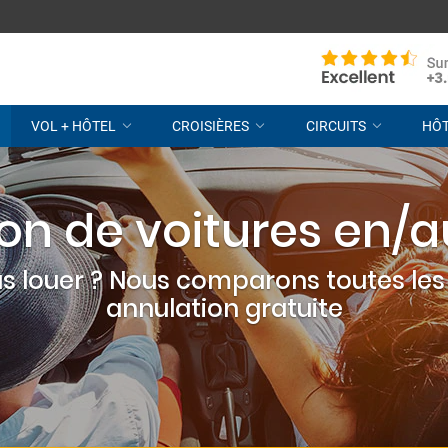
VOL + HÔTEL
CROISIÈRES
CIRCUITS
HÔ
on de voitures en/au
s louer ? Nous comparons toutes les 
annulation gratuite