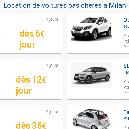
Location de voitures pas chères à Milan
O
4 jours
Tou
dès
6
€
5
Pri
jour
Pol
Ple
S
4 jours
Fam
dès
12
€
5
Pri
jour
Pol
Ple
Fi
4 jours
Pr
dès
35
€
5
Pri