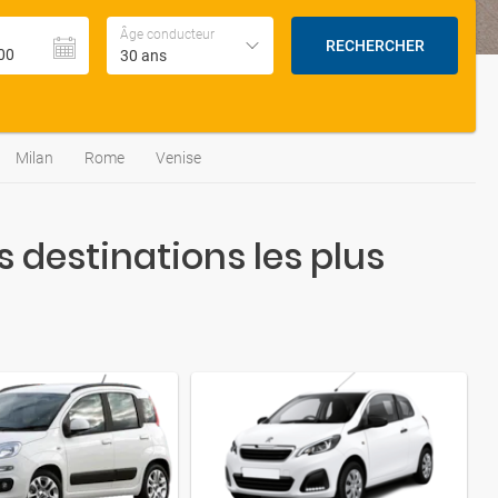
Âge conducteur
RECHERCHER
30 ans
Milan
Rome
Venise
 destinations les plus