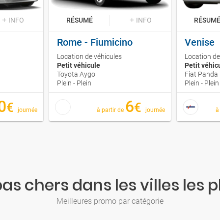
INFO
RÉSUMÉ
INFO
RÉSUM
Rome - Fiumicino
Venise
Location de véhicules
Location de
Petit véhicule
Petit véhic
Toyota Aygo
Fiat Panda
Plein - Plein
Plein - Plein
0
6
€
€
journée
à partir de
journée
à
as chers dans les villes les p
Meilleures promo par catégorie