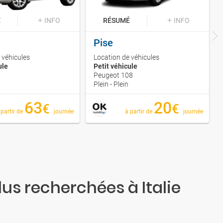
É
INFO
RÉSUMÉ
INFO
Pise
 véhicules
Location de véhicules
ule
Petit véhicule
Peugeot 108
Plein - Plein
63
20
€
€
 partir de
journée
à partir de
journée
lus recherchées à Italie