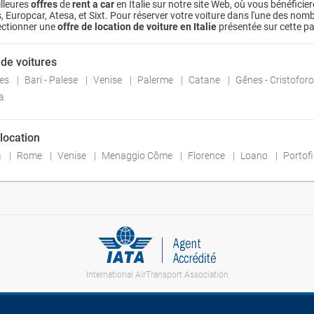
illeures
offres
de
rent a car
en Italie sur notre site Web, où vous bénéficier
Europcar, Atesa, et Sixt. Pour réserver votre voiture dans l'une des nombreus
ectionner une
offre de location de voiture en Italie
présentée sur cette p
 de voitures
les
Bari - Palese
Venise
Palerme
Catane
Gênes - Cristofo
ia
 location
a
Rome
Venise
Menaggio Côme
Florence
Loano
Portof
International AirTransport Association