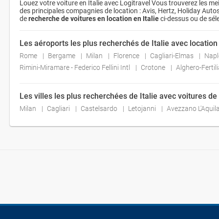
Louez votre voiture en Italie avec Logitravel Vous trouverez les me
des principales compagnies de location : Avis, Hertz, Holiday Autos, 
de
recherche de voitures en location en Italie
ci-dessus ou de sél
Les aéroports les plus recherchés de Italie avec location
Rome
Bergame
Milan
Florence
Cagliari-Elmas
Nap
Rimini-Miramare - Federico Fellini Intl
Crotone
Alghero-Fertil
Les villes les plus recherchées de Italie avec voitures de
Milan
Cagliari
Castelsardo
Letojanni
Avezzano L'Aquil