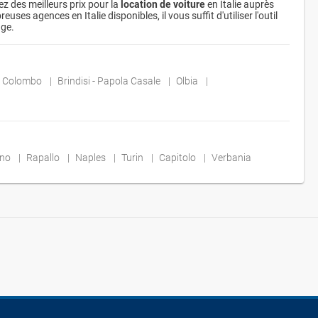
ez des meilleurs prix pour la
location de voiture
en Italie auprès
es agences en Italie disponibles, il vous suffit d'utiliser l'outil
age.
ro Colombo
Brindisi - Papola Casale
Olbia
ino
Rapallo
Naples
Turin
Capitolo
Verbania