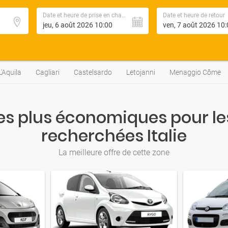
Date et heure de prise en charge
Date et heure de retour
'Aquila
Cagliari
Castelsardo
Letojanni
Menaggio Côme
les plus économiques pour les
recherchées Italie
La meilleure offre de cette zone