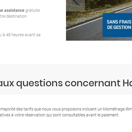
ne assistance
gratuite
tre destination.
T
qu´à 48 heures avant sa
 aux questions concernant H
 majorité des tarifs que nous vous proposons incluent un kilométrage illi
latives à votre réservation qui sont consultables avant le paiement.