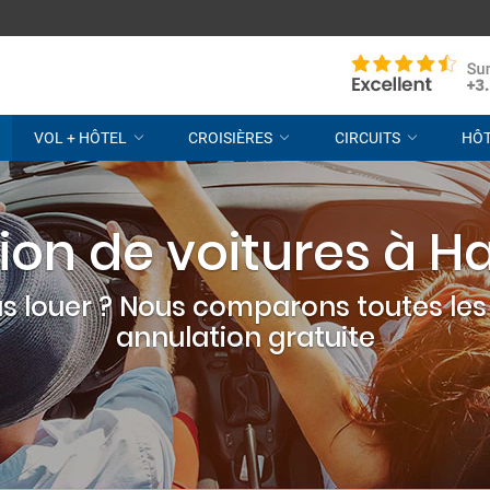
VOL + HÔTEL
CROISIÈRES
CIRCUITS
HÔ
ion de voitures à H
s louer ? Nous comparons toutes les 
annulation gratuite