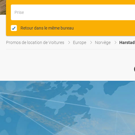
Prise
Retour dans le même bureau
Promos de location de Voitures
Europe
Norvège
Harstad