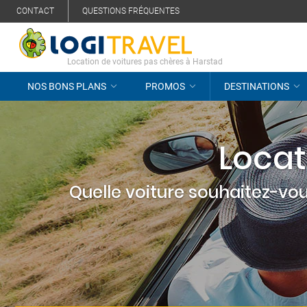
CONTACT
QUESTIONS FRÉQUENTES
Location de voitures pas chères à Harstad
NOS BONS PLANS
PROMOS
DESTINATIONS
Locat
Quelle voiture souhaitez-vou