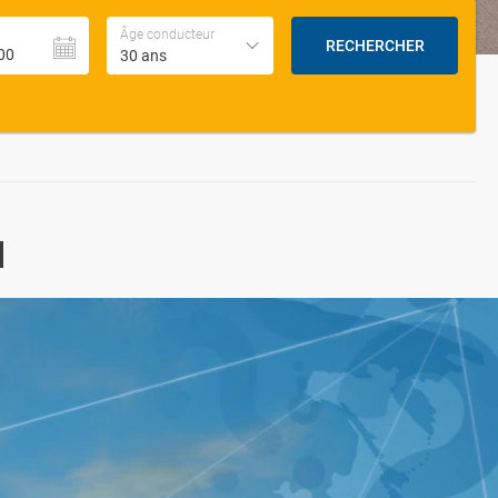
Âge conducteur
RECHERCHER
30 ans
d