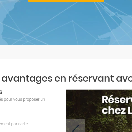
 avantages en réservant ave
S
tés pour vous proposer un
iement par carte.