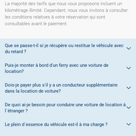
La majorité des tarifs que nous vous proposons incluent un
kilométrage illimité. Cependant, nous vous invitons à consulter
les conditions relatives à votre réservation qui sont
consultables avant le paiement.
Que se passe-t-il si je récupère ou restitue le véhicule avec
du retard ?
Puis-je monter à bord d'un ferry avec une voiture de
location?
Lors de la réservation, vous avez sélectionné des plages
horaires pour la prise en charge et la restitution du véhicule. Si
Dois-je payer plus s'il y a un conducteur supplémentaire
La plupart des sociétés de location de voitures ne vous
vous vous rendez compte que vous ne pourrez pas vous
dans la location de voiture?
autorisent pas à monter à bord d'un ferry pour embarquer votre
présenter au bureau de prise en charge/restitution, vous devez
véhicule en raison de problèmes liés à la couverture
à tout prix contacter le bureau de location pour l' en avertir.
De quoi ai-je besoin pour conduire une voiture de location à
Oui. Pour chaque conducteur supplémentaire, un supplément
d'assurance à bord du navire. Consultez les conditions de la
En cas de restitution au-delà de l' horaire prévue, l' agence de
l´étranger ?
doit être payé à destination, sauf si une promotion est signalée
société de location pour plus de détails.
location a le droit de vous facturer un jour supplémentaire.
permettant l'inclusion gratuite d'un conducteur supplémentaire.
Le plein d´essence du véhicule est-il à ma charge ?
Pour conduire une voiture de location dans un pays membre de