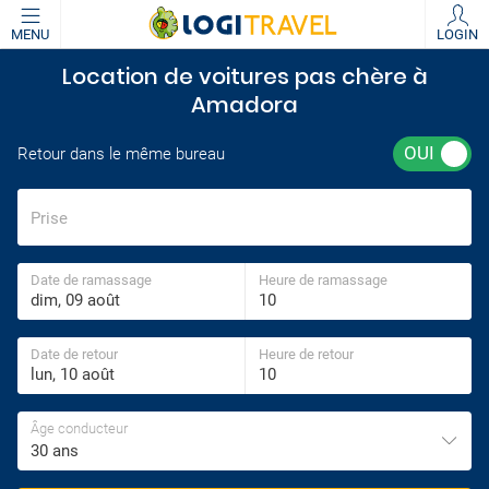
MENU
LOGIN
Location de voitures pas chère à
Amadora
Retour dans le même bureau
Prise
Date de ramassage
Heure de ramassage
Date de retour
Heure de retour
Âge conducteur
30 ans