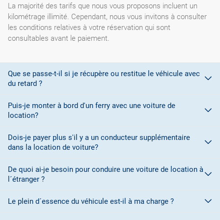
La majorité des tarifs que nous vous proposons incluent un
kilométrage illimité. Cependant, nous vous invitons à consulter
les conditions relatives à votre réservation qui sont
consultables avant le paiement.
Que se passe-t-il si je récupère ou restitue le véhicule avec
du retard ?
Puis-je monter à bord d'un ferry avec une voiture de
location?
Lors de la réservation, vous avez sélectionné des plages
horaires pour la prise en charge et la restitution du véhicule. Si
Dois-je payer plus s'il y a un conducteur supplémentaire
La plupart des sociétés de location de voitures ne vous
vous vous rendez compte que vous ne pourrez pas vous
dans la location de voiture?
autorisent pas à monter à bord d'un ferry pour embarquer votre
présenter au bureau de prise en charge/restitution, vous devez
véhicule en raison de problèmes liés à la couverture
à tout prix contacter le bureau de location pour l' en avertir.
De quoi ai-je besoin pour conduire une voiture de location à
Oui. Pour chaque conducteur supplémentaire, un supplément
d'assurance à bord du navire. Consultez les conditions de la
En cas de restitution au-delà de l' horaire prévue, l' agence de
l´étranger ?
doit être payé à destination, sauf si une promotion est signalée
société de location pour plus de détails.
location a le droit de vous facturer un jour supplémentaire.
permettant l'inclusion gratuite d'un conducteur supplémentaire.
Le plein d´essence du véhicule est-il à ma charge ?
Pour conduire une voiture de location dans un pays membre de