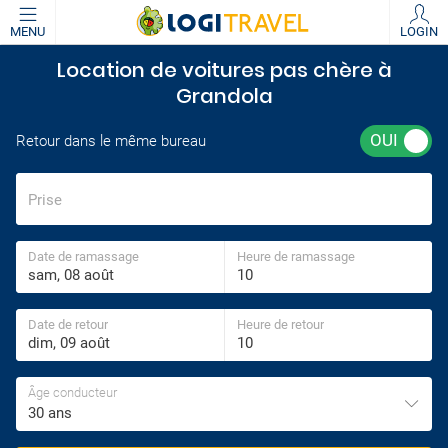
MENU
LOGIN
Location de voitures pas chère à
Grandola
Retour dans le même bureau
Prise
Date de ramassage
Heure de ramassage
Date de retour
Heure de retour
Âge conducteur
30 ans