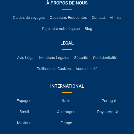
À PROPOS DE NOUS
Pour vous en assurer, vous pouvez vous renseigner auprès des
services consulaires du pays concerné.
Guides de voyages
Questions Fréquentes
Contact
Affiliés
Rejoindre notre équipe
Blog
LEGAL
Avis Légal
Mentions Légales
Sécurité
Confidentialité
Politique de Cookies
Accessibilité
INTERNATIONAL
Espagne
Italie
Portugal
Brésil
Allemagne
Royaume-Uni
Mexique
Europe