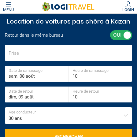
MENU
LOGIN
Location de voitures pas chère à Kazan
Retour dans le même bureau
Prise
Date de ramassage
Heure de ramassage
Date de retour
Heure de retour
Âge conducteur
30 ans
RECHERCHER