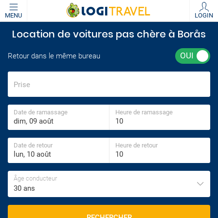
MENU
LOGIN
Location de voitures pas chère à Borås
Retour dans le même bureau
Prise
Date de ramassage
Heure de ramassage
Date de retour
Heure de retour
Âge conducteur
30 ans
RECHERCHER