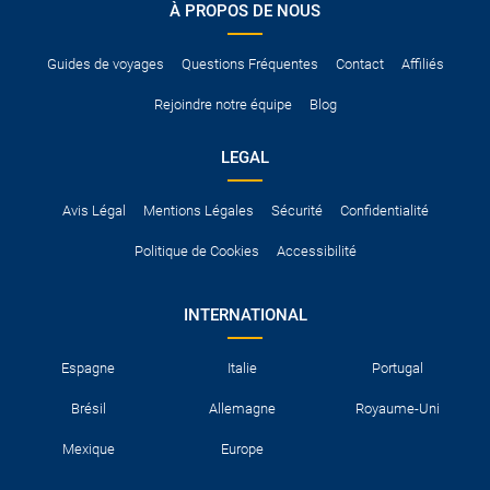
À PROPOS DE NOUS
Pour vous en assurer, vous pouvez vous renseigner auprès des
services consulaires du pays concerné.
Guides de voyages
Questions Fréquentes
Contact
Affiliés
Rejoindre notre équipe
Blog
LEGAL
Avis Légal
Mentions Légales
Sécurité
Confidentialité
Politique de Cookies
Accessibilité
INTERNATIONAL
Espagne
Italie
Portugal
Brésil
Allemagne
Royaume-Uni
Mexique
Europe