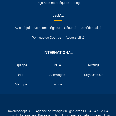
Rejoindre notre équipe
Blog
LEGAL
Avis Légal
Mentions Légales
Sécurité
Confidentialité
Politique de Cookies
Accessibilité
INTERNATIONAL
Espagne
Italie
Portugal
Brésil
Allemagne
Royaume-Uni
Mexique
Europe
Travelconcept S.L. - Agence de voyage en ligne avec CI. BAL 471, 2004 -
Tous droits réservés. Basée à Edificio Logitravel, Parcela 3B (Parc Bit) -