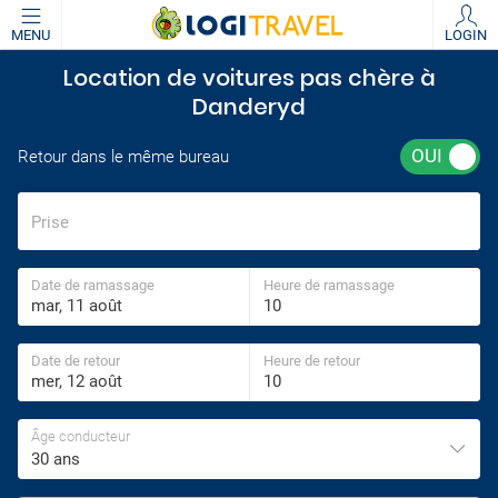
MENU
LOGIN
Location de voitures pas chère à
Danderyd
Retour dans le même bureau
Prise
Date de ramassage
Heure de ramassage
Date de retour
Heure de retour
Âge conducteur
30 ans