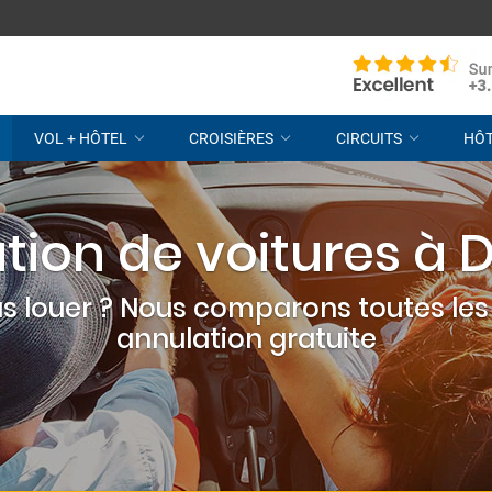
VOL + HÔTEL
CROISIÈRES
CIRCUITS
HÔ
tion de voitures à 
s louer ? Nous comparons toutes les 
annulation gratuite