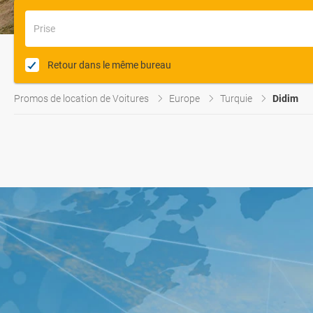
Prise
Retour dans le même bureau
Promos de location de Voitures
Europe
Turquie
Didim