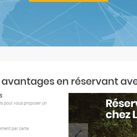
 avantages en réservant ave
S
tés pour vous proposer un
iement par carte.