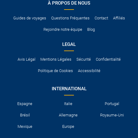
À PROPOS DE NOUS
Pour vous en assurer, vous pouvez vous renseigner auprès des
services consulaires du pays concerné.
Guides de voyages
Questions Fréquentes
Contact
Affiliés
Rejoindre notre équipe
Blog
LEGAL
Avis Légal
Mentions Légales
Sécurité
Confidentialité
Politique de Cookies
Accessibilité
INTERNATIONAL
Espagne
Italie
Portugal
Brésil
Allemagne
Royaume-Uni
Mexique
Europe