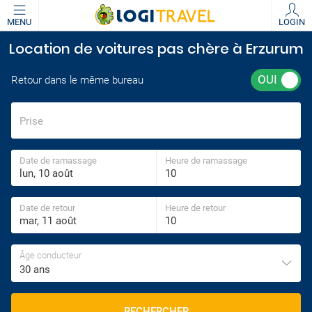
MENU
LOGIN
Location de voitures pas chère à Erzurum
Retour dans le même bureau
Prise
Date de ramassage
Heure de ramassage
Date de retour
Heure de retour
Âge conducteur
30 ans
RECHERCHER