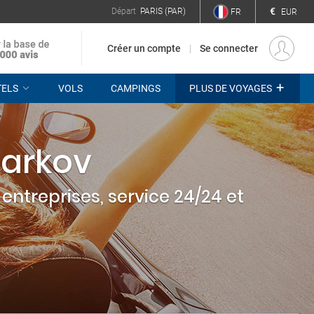
€
Départ
PARIS (PAR)
FR
EUR
Créer un compte
Se connecter
+
TELS
VOLS
CAMPINGS
PLUS DE VOYAGES
harkov
entreprises, service 24/24 et