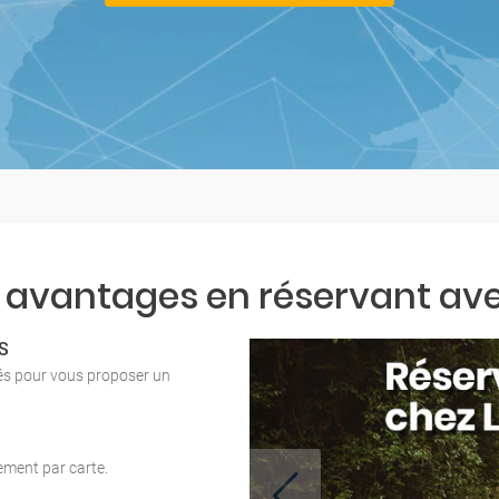
 avantages en réservant ave
S
tés pour vous proposer un
iement par carte.