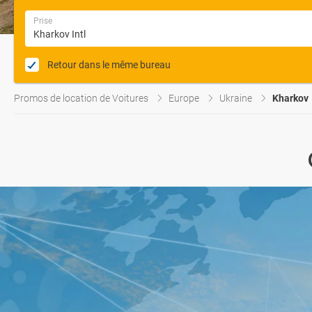
Prise
Retour dans le même bureau
Promos de location de Voitures
Europe
Ukraine
Kharkov