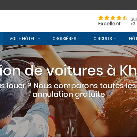
VOL + HÔTEL
CROISIÈRES
CIRCUITS
HÔ
ion de voitures à K
s louer ? Nous comparons toutes les 
annulation gratuite