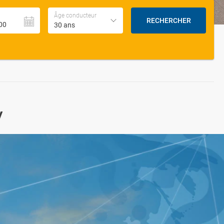
Âge conducteur
RECHERCHER
30 ans
v