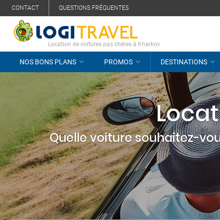
CONTACT
QUESTIONS FRÉQUENTES
Location de voitures pas chères à Kharkov
NOS BONS PLANS
PROMOS
DESTINATIONS
Locat
Quelle voiture souhaitez-vou