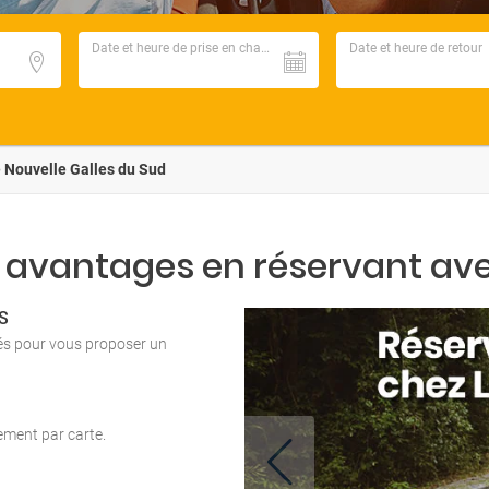
Date et heure de prise en charge
Date et heure de retour
 Nouvelle Galles du Sud
 avantages en réservant ave
S
tés pour vous proposer un
iement par carte.