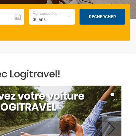
Âge conducteur
RECHERCHER
30 ans
c Logitravel!