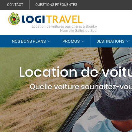
CONTACT
QUESTIONS FRÉQUENTES
Location de voitures pas chères à Bourke
Nouvelle Galles du Sud
NOS BONS PLANS
PROMOS
DESTINATIONS
Location de voit
Quelle voiture souhaitez-vou