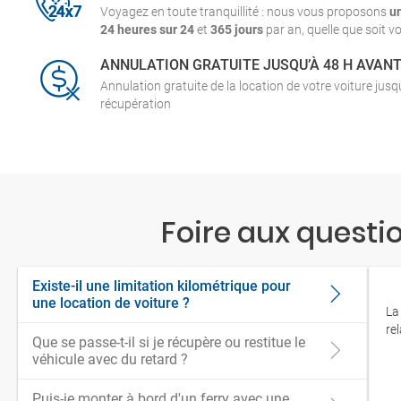
Voyagez en toute tranquillité : nous vous proposons
u
24 heures sur 24
et
365 jours
par an, quelle que soit vo
ANNULATION GRATUITE JUSQU’À 48 H AVAN
Annulation gratuite de la location de votre voiture jus
récupération
Foire aux questi
Existe-il une limitation kilométrique pour
une location de voiture ?
La
re
Que se passe-t-il si je récupère ou restitue le
véhicule avec du retard ?
Puis-je monter à bord d'un ferry avec une