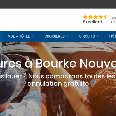
VOL + HÔTEL
CROISIÈRES
CIRCUITS
HÔ
ures à Bourke Nouve
s louer ? Nous comparons toutes les 
annulation gratuite