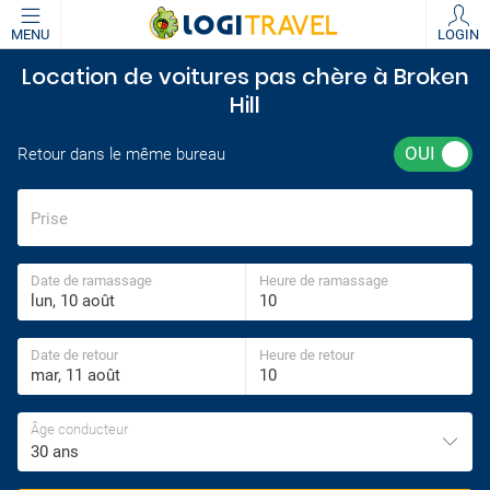
MENU
LOGIN
Location de voitures pas chère à Broken
Hill
Retour dans le même bureau
Prise
Date de ramassage
Heure de ramassage
Date de retour
Heure de retour
Âge conducteur
30 ans