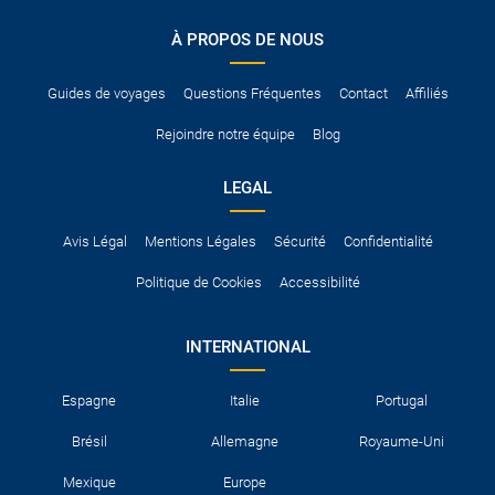
conduire international.
À PROPOS DE NOUS
Pour vous en assurer, vous pouvez vous renseigner auprès des
services consulaires du pays concerné.
Guides de voyages
Questions Fréquentes
Contact
Affiliés
Rejoindre notre équipe
Blog
LEGAL
Avis Légal
Mentions Légales
Sécurité
Confidentialité
Politique de Cookies
Accessibilité
INTERNATIONAL
Espagne
Italie
Portugal
Brésil
Allemagne
Royaume-Uni
Mexique
Europe