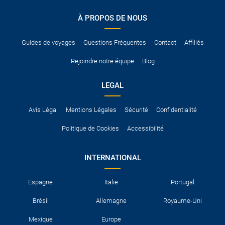
conduire international.
À PROPOS DE NOUS
Pour vous en assurer, vous pouvez vous renseigner auprès des
services consulaires du pays concerné.
Guides de voyages
Questions Fréquentes
Contact
Affiliés
Rejoindre notre équipe
Blog
LEGAL
Avis Légal
Mentions Légales
Sécurité
Confidentialité
Politique de Cookies
Accessibilité
INTERNATIONAL
Espagne
Italie
Portugal
Brésil
Allemagne
Royaume-Uni
Mexique
Europe