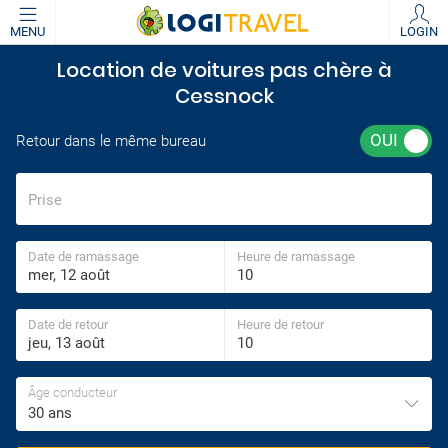
MENU
LOGIN
Location de voitures pas chère à
Cessnock
Retour dans le même bureau
Prise
Date de ramassage
Heure de ramassage
Date de retour
Heure de retour
Âge conducteur
30 ans