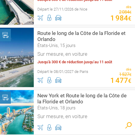
dès
Départ le 27/11/2026 de Nice
2
084
€
1
984
€
Route le long de la Côte de la Floride et
Orlando
États-Unis, 15 jours
Sur mesure, en voiture
Jusqu'à 300 € de réduction jusqu’au 11 août
dès
Départ le 08/01/2027 de Paris
1
527
€
1
477
€
New York et Route le long de la Côte de
la Floride et Orlando
États-Unis, 18 jours
Sur mesure, en voiture