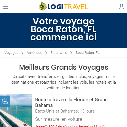
Votre voyage
Boca Raton, FL
commence ici
Voyages
Amérique
États-Unis
Boca Raton, FL
Meilleurs Grands Voyages
Circuits avec transferts et guides inclus, voyages multi-
destinations et roadtrips incluant les vols, les hôtels et la
voiture de location
Route à travers la Floride et Grand
Bahama
États-Unis et Bahamas, 13 jours
Sur mesure, en voiture
Jusqu'à 300 € de réduction jusqu’au 11 août