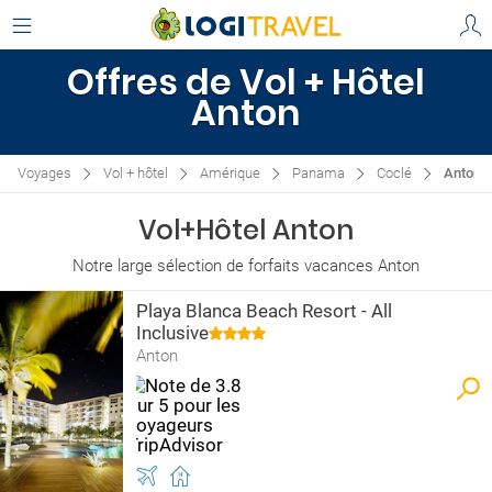
Offres de Vol + Hôtel
Anton
Voyages
Vol + hôtel
Amérique
Panama
Coclé
Anton
Vol+Hôtel Anton
Notre large sélection de forfaits vacances Anton
Playa Blanca Beach Resort - All
Inclusive
Anton