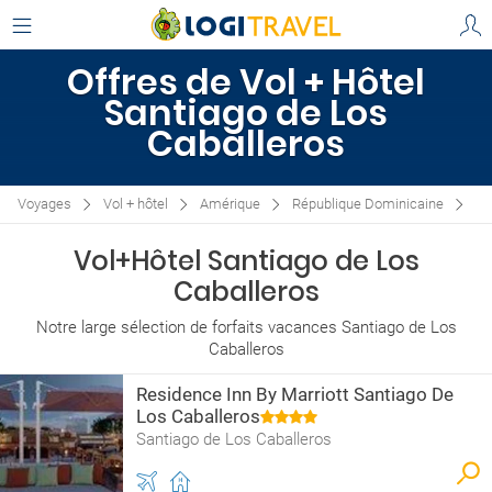
Offres de Vol + Hôtel
Santiago de Los
Caballeros
Voyages
Vol + hôtel
Amérique
République Dominicaine
Sa
Vol+Hôtel Santiago de Los
Caballeros
Notre large sélection de forfaits vacances Santiago de Los
Caballeros
Residence Inn By Marriott Santiago De
Los Caballeros
Santiago de Los Caballeros