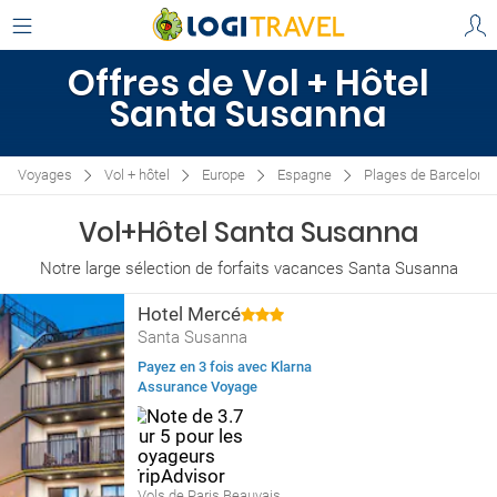
Offres de Vol + Hôtel
Santa Susanna
Voyages
Vol + hôtel
Europe
Espagne
Plages de Barcelone
Vol+Hôtel Santa Susanna
Notre large sélection de forfaits vacances Santa Susanna
Hotel Mercé
Santa Susanna
Payez en 3 fois avec Klarna
Assurance Voyage
Vols de Paris Beauvais