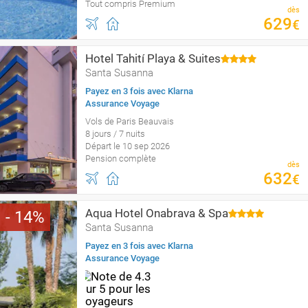
Tout compris Premium
dès
629
€
Hotel Tahití Playa & Suites
Santa Susanna
Payez en 3 fois avec Klarna
Assurance Voyage
Vols de Paris Beauvais
8 jours / 7 nuits
Départ le 10 sep 2026
Pension complète
dès
632
€
Aqua Hotel Onabrava & Spa
14
Santa Susanna
Payez en 3 fois avec Klarna
Assurance Voyage