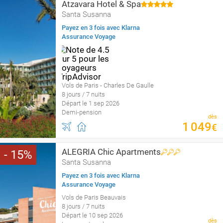
Atzavara Hotel & Spa
Santa Susanna
Payez en 3 fois avec Klarna
Assurance Voyage
Vols de Paris - Charles De Gaulle
8 jours / 7 nuits
Départ le 1 sep 2026
Demi-pension
dès
1
049
€
ALEGRIA Chic Apartments
15
Santa Susanna
Payez en 3 fois avec Klarna
Assurance Voyage
Vols de Paris Beauvais
8 jours / 7 nuits
Départ le 10 sep 2026
dès