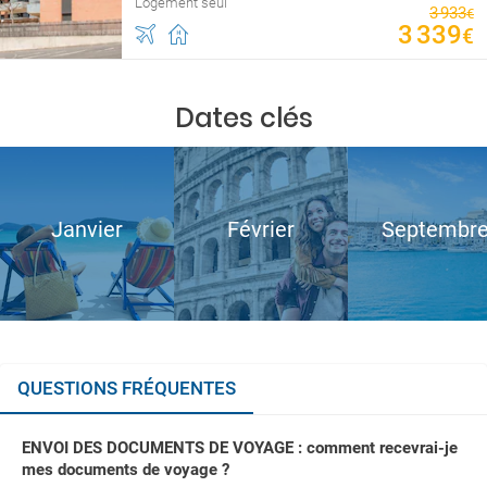
Logement seul
3
933
€
3
339
€
Dates clés
Janvier
Février
Septembr
QUESTIONS FRÉQUENTES
ENVOI DES DOCUMENTS DE VOYAGE : comment recevrai-je
mes documents de voyage ?