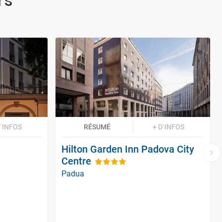
rs
D´INFOS
RÉSUMÉ
+ D´INFOS
Hilton Garden Inn Padova City
Centre
Padua