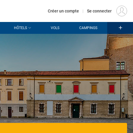
€
Départ
PARIS (PAR)
FR
EUR
Créer un compte
|
Se connecter
HÔTELS
VOLS
CAMPINGS