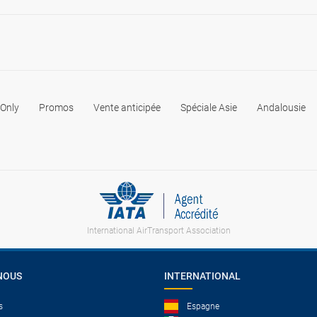
 Only
Promos
Vente anticipée
Spéciale Asie
Andalousie
International AirTransport Association
NOUS
INTERNATIONAL
s
Espagne