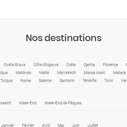
Nos destinations
Costa Brava
Côte d'Algarve
Crète
Djerba
Florence
rque
Maldives
Malte
Marrakech
Marsa Alam
Matera
 Turque
Rome
Salerne
Santorin
Ténérife
Turin
Ven
ssaint
Week-End
Week-End de Pâques
Janvier
Février
Avril
Mai
Juin
Juillet