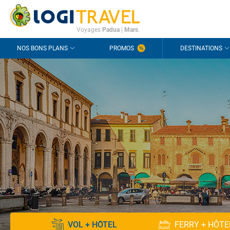
CONTACT
QUESTIONS FRÉQUENTES
Voyages
Padua
|
Mars
.
NOS BONS PLANS
PROMOS
DESTINATIONS
VOL + HÔTEL
FERRY + HÔTE