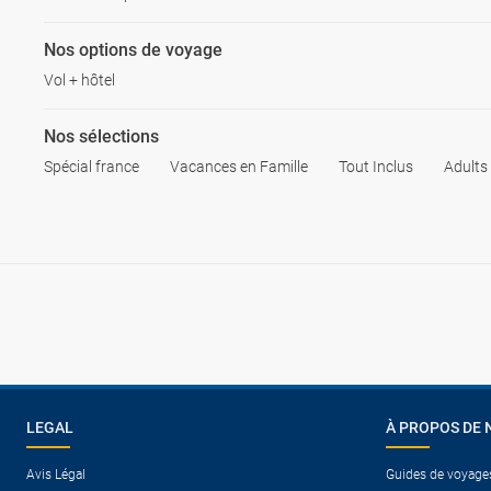
Nos options de voyage
Vol + hôtel
Nos sélections
Spécial france
Vacances en Famille
Tout Inclus
Adults
LEGAL
À PROPOS DE 
Avis Légal
Guides de voyage