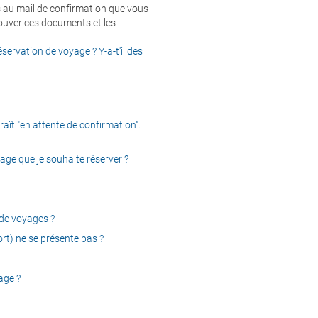
ts au mail de confirmation que vous
rouver ces documents et les
rvation de voyage ? Y-a-t'il des
aît "en attente de confirmation".
yage que je souhaite réserver ?
 de voyages ?
oport) ne se présente pas ?
age ?