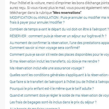
Pour l'hôtel et la voiture, merci d'imprimer les bons d'échange join
aurez reçu. Si vous n'avez plus le mail, vous pouvez également ret
télécharger dans la rubrique
"Mes reservations"
.
MODIFICATION ou ANNULATION : Puis-je annuler ou modifier ma rése
frais à payer pour annuler/modifier ?
Combien de temps avant le départ du vol doit-on être à l'aéroport ?
RÉSERVER : comment puis-je réserver un séjour sur logitravel.fr ?
Au moment de confirmer la réservation, l'une des prestations appar
Comment savoir si mon voyage sera confirmé?
Comment puis-je savoir s'il reste des places disponibles pour le vo
Si ma réservation inclut les transferts, où dois-je me rendre ?
Ma réservation inclut-elle une assurance voyage ?
Quelles sont les conditions générales s'appliquant à la réservation
Que faire si le transfert de l'aéroport à l'hôtel (ou de l'hôtel à l'aér
Pourquoi le prix enfant est-il le même que le tarif adulte ?
Quand et comment dois-je régler le solde de ma réservation de voy
Les frais de bagages sont-ils inclus dans le prix du séjour ?