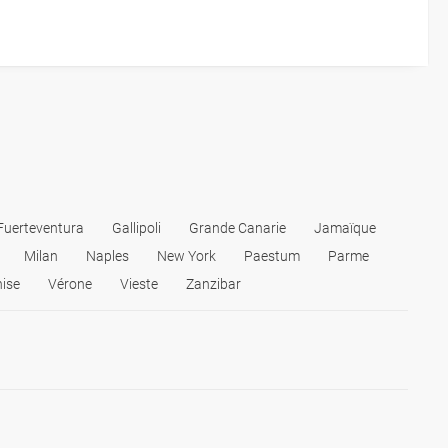
Fuerteventura
Gallipoli
Grande Canarie
Jamaïque
Milan
Naples
New York
Paestum
Parme
ise
Vérone
Vieste
Zanzibar