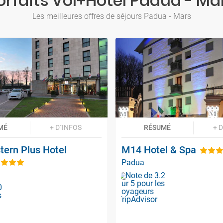
orfaits Vol+Hôtel Padua - Ma
Les meilleures offres de séjours Padua - Mars
MÉ
+ D´INFOS
RÉSUMÉ
+ 
tern Plus Hotel
M14 Hotel & Spa
Padua