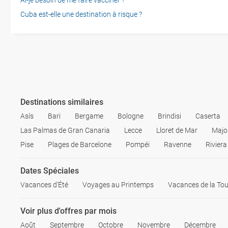
Ai-je besoin de me faire vacciner ?
Cuba est-elle une destination à risque ?
Destinations similaires
Asís
Bari
Bergame
Bologne
Brindisi
Caserta
Las Palmas de Gran Canaria
Lecce
Lloret de Mar
Majo
Pise
Plages de Barcelone
Pompéi
Ravenne
Riviera
Dates Spéciales
Vacances d'Été
Voyages au Printemps
Vacances de la Tou
Voir plus d'offres par mois
Août
Septembre
Octobre
Novembre
Décembre