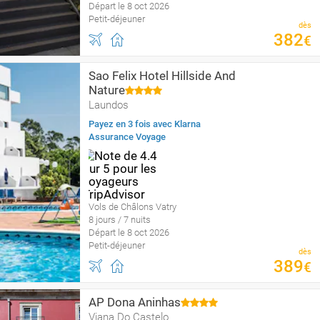
Départ le 8 oct 2026
Petit-déjeuner
dès
382
€
Sao Felix Hotel Hillside And
Nature
Laundos
Payez en 3 fois avec Klarna
Assurance Voyage
Vols de Châlons Vatry
8 jours / 7 nuits
Départ le 8 oct 2026
Petit-déjeuner
dès
389
€
AP Dona Aninhas
Viana Do Castelo