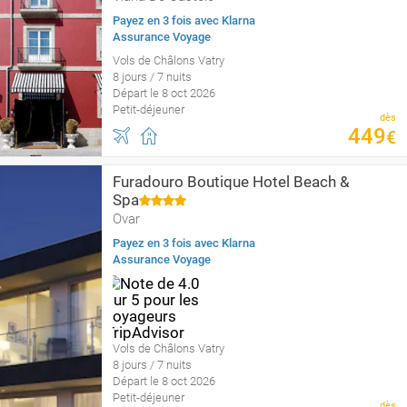
Payez en 3 fois avec Klarna
Assurance Voyage
Vols de Châlons Vatry
8 jours / 7 nuits
Départ le 8 oct 2026
Petit-déjeuner
dès
449
€
Furadouro Boutique Hotel Beach &
Spa
Ovar
Payez en 3 fois avec Klarna
Assurance Voyage
Vols de Châlons Vatry
8 jours / 7 nuits
Départ le 8 oct 2026
Petit-déjeuner
dès