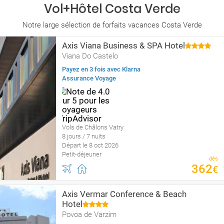
Vol+Hôtel Costa Verde
Notre large sélection de forfaits vacances Costa Verde
Axis Viana Business & SPA Hotel
Viana Do Castelo
Payez en 3 fois avec Klarna
Assurance Voyage
Vols de Châlons Vatry
8 jours / 7 nuits
Départ le 8 oct 2026
Petit-déjeuner
dès
362
€
Axis Vermar Conference & Beach
Hotel
Povoa de Varzim