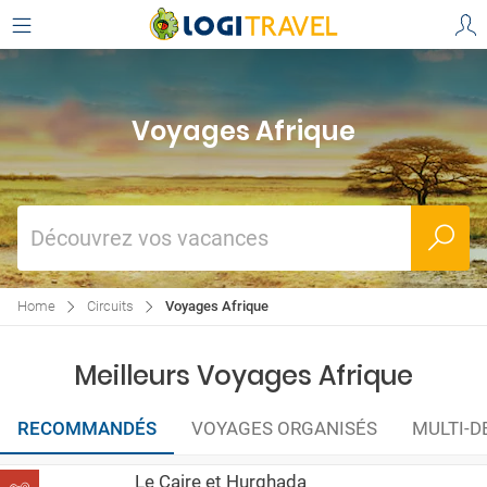
Voyages Afrique
Découvrez vos vacances
Home
Circuits
Voyages Afrique
Meilleurs Voyages Afrique
RECOMMANDÉS
VOYAGES ORGANISÉS
MULTI-D
Le Caire et Hurghada