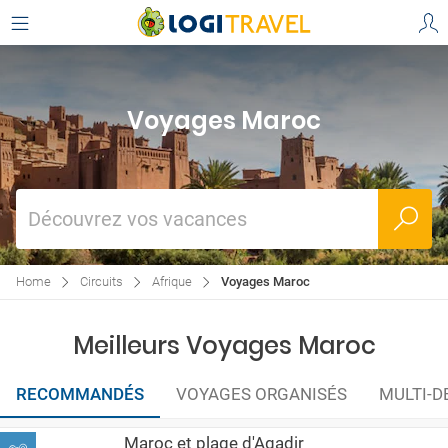
Voyages Maroc
Découvrez vos vacances
Home
Circuits
Afrique
Voyages Maroc
Meilleurs Voyages Maroc
RECOMMANDÉS
VOYAGES ORGANISÉS
MULTI-D
Maroc et plage d'Agadir