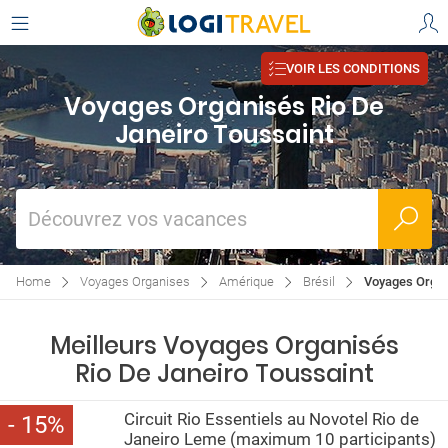
VOIR LES CONDITIONS
Voyages Organisés Rio De
Janeiro Toussaint
Découvrez vos vacances
Home
Voyages Organises
Amérique
Brésil
Voyages Organ
Meilleurs Voyages Organisés
Rio De Janeiro Toussaint
Circuit Rio Essentiels au Novotel Rio de
15
Janeiro Leme (maximum 10 participants)