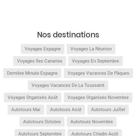
processus d'achat et au moment de confirmer la
réservation.
Les conditions de cette promotion ne sont
valables que durant la période de celle-ci. Les
promotions affichées sont sujets à disponibilité
au moment de la réservation et peuvent être
limitées à certaines dates. Avant de confirmer la
Nos destinations
réservation, vous pouvez visualiser tous les
avantages obtenus dans le détail de celle-ci.
Voyages Espagne
Voyages La Réunion
Voyages Iles Canaries
Voyages En Septembre
Dernière Minute Espagne
Voyages Vacances De Pâques
Voyages Vacances De La Toussaint
Voyages Organisés Août
Voyages Organisés Novembre
Autotours Mai
Autotours Août
Autotours Juillet
Autotours Octobre
Autotours Novembre
Autotours Septembre
Autotours Citadin Août