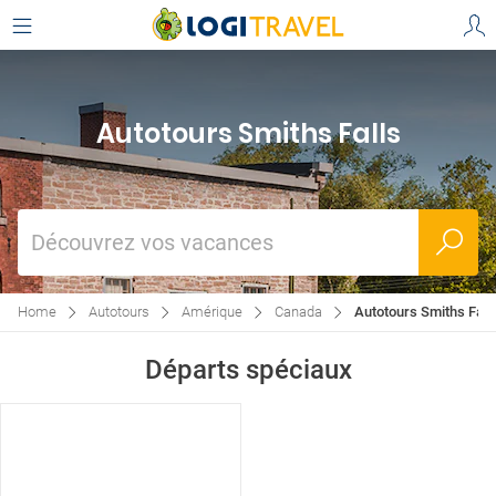
Autotours Smiths Falls
Découvrez vos vacances
Home
Autotours
Amérique
Canada
Autotours Smiths Fall
Départs spéciaux