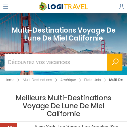
Multi-Destinations Voyage De
Lune De Miel Californie
Découvrez vos vacances
Home
Multi-Destinations
Amérique
États-Unis
Multi-Dest
Meilleurs Multi-Destinations
Voyage De Lune De Miel
Californie
New York, Las Vegas, Los Angeles, San