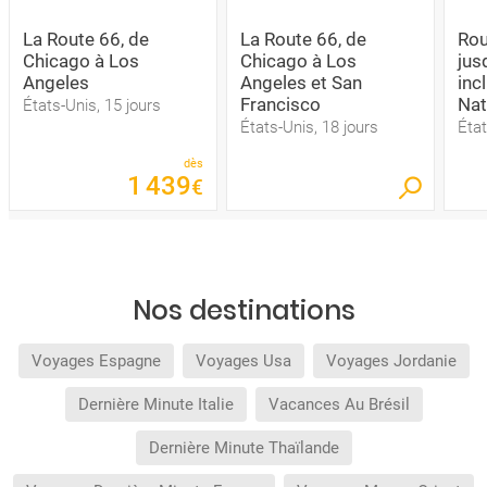
La Route 66, de
La Route 66, de
Rou
Chicago à Los
Chicago à Los
jus
Angeles
Angeles et San
inc
Francisco
Nat
États-Unis, 15 jours
États-Unis, 18 jours
État
dès
1
439
€
Nos destinations
Voyages Espagne
Voyages Usa
Voyages Jordanie
Dernière Minute Italie
Vacances Au Brésil
Dernière Minute Thaïlande