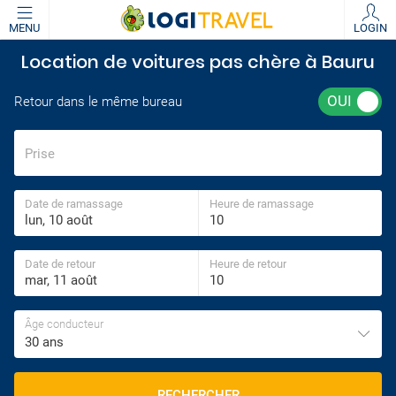
MENU
LOGIN
Location de voitures pas chère à Bauru
Retour dans le même bureau
Prise
Date de ramassage
Heure de ramassage
Date de retour
Heure de retour
Âge conducteur
30 ans
RECHERCHER