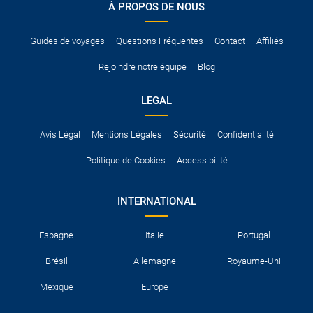
À PROPOS DE NOUS
Pour vous en assurer, vous pouvez vous renseigner auprès des
services consulaires du pays concerné.
Guides de voyages
Questions Fréquentes
Contact
Affiliés
Rejoindre notre équipe
Blog
LEGAL
Avis Légal
Mentions Légales
Sécurité
Confidentialité
Politique de Cookies
Accessibilité
INTERNATIONAL
Espagne
Italie
Portugal
Brésil
Allemagne
Royaume-Uni
Mexique
Europe