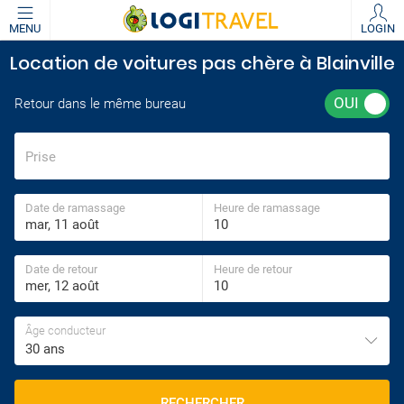
MENU
LOGIN
Location de voitures pas chère à Blainville
Retour dans le même bureau
Prise
Date de ramassage
Heure de ramassage
Date de retour
Heure de retour
Âge conducteur
30 ans
RECHERCHER