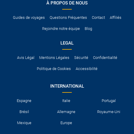
À PROPOS DE NOUS
Pour vous en assurer, vous pouvez vous renseigner auprès des
services consulaires du pays concerné.
Guides de voyages
Questions Fréquentes
Contact
Affiliés
Rejoindre notre équipe
Blog
LEGAL
Avis Légal
Mentions Légales
Sécurité
Confidentialité
Politique de Cookies
Accessibilité
INTERNATIONAL
Espagne
Italie
Portugal
Brésil
Allemagne
Royaume-Uni
Mexique
Europe