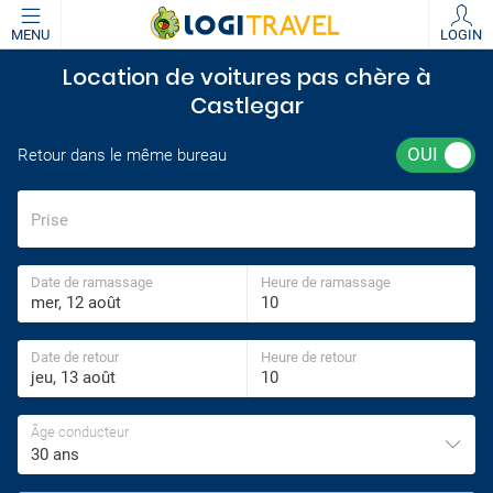
MENU
LOGIN
Location de voitures pas chère à
Castlegar
Retour dans le même bureau
Prise
Date de ramassage
Heure de ramassage
Date de retour
Heure de retour
Âge conducteur
30 ans