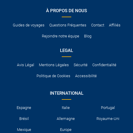
conduire international.
À PROPOS DE NOUS
Pour vous en assurer, vous pouvez vous renseigner auprès des
services consulaires du pays concerné.
Guides de voyages
Questions Fréquentes
Contact
Affiliés
Rejoindre notre équipe
Blog
LEGAL
Avis Légal
Mentions Légales
Sécurité
Confidentialité
Politique de Cookies
Accessibilité
INTERNATIONAL
Espagne
Italie
Portugal
Brésil
Allemagne
Royaume-Uni
Mexique
Europe